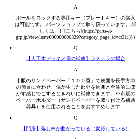
A
ポールをロックする専用キー（プレートキー）の購入
は可能です。 パーツショップで取り扱っています。 詳
しくは {{[こちら](https://parts-st-
grp.jp/view/item/000000000329?category_page_id=ct311)}}
Q
【人工木デッキ／傷の補修】ラステラの場合
A
市販のサンドペーパー「１００番」で表面を長手方向
の節目に合わせ、傷が生じた部分を周囲と全体的にぼ
かす感じでこするときれいに補修できます。※市販の
ペーパーホルダー（サンドペーパーを取り付ける補助
器具）を使用されることをおすすめします。
Q
【門扉】落し棒が曲がっている（変形している）