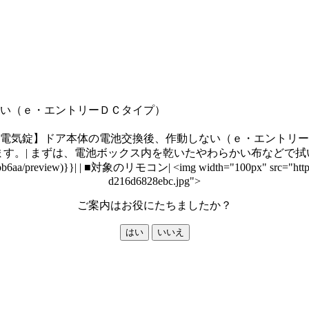
い（ｅ・エントリーＤＣタイプ）
電気錠】ドア本体の電池交換後、作動しない（ｅ・エントリー
ずは、電池ボックス内を乾いたやわらかい布などで拭いてください。| | 詳
ebb6aa/preview)}}| | ■対象のリモコン| <img width="100px" src="https://s
d216d6828ebc.jpg">
ご案内はお役にたちましたか？
はい
いいえ