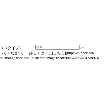
ＤＣタイプ）
しくは {{[こちら](https://supportbot-
torage.userlocal.jp/chatbot/images/eedf58aa-7490-4042-b863-