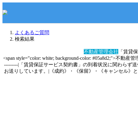
よくあるご質問
検索結果
不動産管理会社
「賃貸保
<span style="color: white; background-color:
---------|「賃貸保証サービス契約書」の到着状況に関
お送りしています。|《成約》・《保留》・《キャンセル》