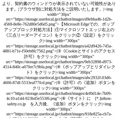
より、契約書のウィンドウが表示されていない可能性があり
ます。|ブラウザ別に対処方法をご説明いたします。|<img
width="30px"
src="https://storage.userlocal.jp/chatbot/images/d9ebba4b-1d2b-
4569-8e8e-762d80e5d6d5.png">【Microsoft Edgeでの、ポップ
アップブロック対処方法】|①マイクロソフトエッジ右上の
《三点リーダーアイコン》をクリック|②《設定》をクリッ
ク|<img width="300px"
src="https://storage.userlocal.jp/chatbot/images/a42d9426-745a-
4881-b71e-f50eb8fc7562.png">|③《Cookieとサイトのアクセス
許可》をクリック|<img width="300px"
src="https://storage.userlocal.jp/chatbot/images/9eb32898-d973-
4514-840c-a07fee7c9bfa.png">|④《ポップアップとリダイレク
ト》をクリック|<img width="300px"
src="https://storage.userlocal.jp/chatbot/images/abc2932f-03d6-
4606-87df-5533eaf77fcd.png">|⑤《許可》の《追加》ボタンを
クリック|<img width="300px"
src="https://storage.userlocal.jp/chatbot/images/4ef0d14e-7b09-
4c10-a144-923b45e553f6.png">|⑥《サイト》に [*.]nihon-
safety.co.jp を入力後、《追加》ボタンをクリック|<img
width="300px"
src="https://storage.userlocal.jp/chatbot/images/918e825a-cb7a-