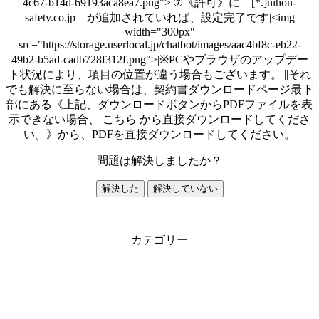
4c67-b14d-69193aca8ea7.png">|⑦《許可》に [*.]nihon-
safety.co.jp が追加されていれば、設定完了です|<img
width="300px"
src="https://storage.userlocal.jp/chatbot/images/aac4bf8c-eb22-
49b2-b5ad-cadb728f312f.png">|※PCやブラウザのアップデー
ト状況により、項目の位置が違う場合もございます。|||それ
でも解決に至らない場合は、契約書ダウンロードページ最下
部にある《上記、ダウンロードボタンからPDFファイルを表
示できない場合、 こちら から直接ダウンロードしてくださ
い。》から、PDFを直接ダウンロードしてください。
問題は解決しましたか？
解決した
解決していない
カテゴリー