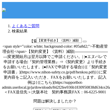
よくあるご質問
検索結果
【変更手続き】《賃料》減額
<span style="color: white; background-color: #05a8d2;">不動産管
理会社</span>【契約変更】《賃料》減額|---------------------------
---|変更開始月は翌月以降でご申請ください。| |●エヌパレで
申請する場合|『契約管理業務』⇒《契約変更》より手続き
をお願いいたします。||●FAXで申請する場合|{{[「契約変更
申請書」](https://www.nihon-safety.co.jp/pdf/henkou.pdf)}}に変
更内容をご記入いただき、FAXをお願いいたします。|記入
例は{{[こちら](https://supportbot-
admin.userlocal.jp/ja/downloads/842f2fee936b1830950838d634ce26a
＜FAX送信先＞|大阪本社 契約事務課|FAX：06-6225-9001
問題は解決しましたか？