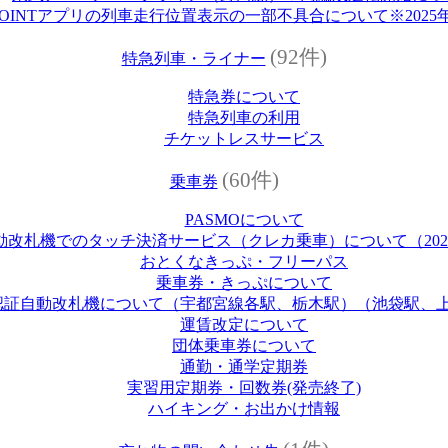
 POINTアプリの列車走行位置表示の一部不具合について※2025年
(92件)
特急列車・ライナー
特急券について
特急列車の利用
チケットレスサービス
(60件)
乗車券
PASMOについて
改札機でのタッチ決済サービス（クレカ乗車）について（2026
おとくなきっぷ・フリーパス
乗車券・きっぷについて
認証自動改札機について（宇都宮線各駅、栃木駅）（池袋駅、
運賃改定について
団体乗車券について
通勤・通学定期券
実習用定期券・回数券(発売終了)
ハイキング・お出かけ情報