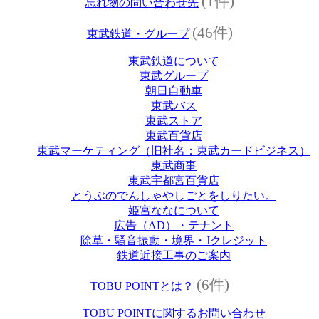
(1件)
忘れ物の問い合わせ先
(46件)
東武鉄道・グループ
東武鉄道について
東武グループ
朝日自動車
東武バス
東武ストア
東武百貨店
東武マーケティング（旧社名：東武カードビジネス）
東武商事
東武宇都宮百貨店
とうぶのでんしゃやしごとをしりたい。
姫宮ななについて
広告（AD）・テナント
除草・騒音振動・境界・Jクレジット
鉄道近接工事のご案内
(6件)
TOBU POINTとは？
TOBU POINTに関するお問い合わせ