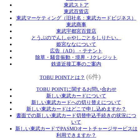
東武ストア
東武百貨店
東武マーケティング（旧社名：東武カードビジネス）
東武商事
東武宇都宮百貨店
とうぶのでんしゃやしごとをしりたい。
姫宮ななについて
広告（AD）・テナント
除草・騒音振動・境界・Jクレジット
鉄道近接工事のご案内
(6件)
TOBU POINTとは？
TOBU POINTに関するお問い合わせ
新しい東武カードについて
新しい東武カードへの切り替えについて
新しい東武カードはどこで申し込めますか？
書面での新しい東武カード切替申込手続きの状況につ
いて
新しい東武カードでPASMOオートチャージサービスは
利用できますか？