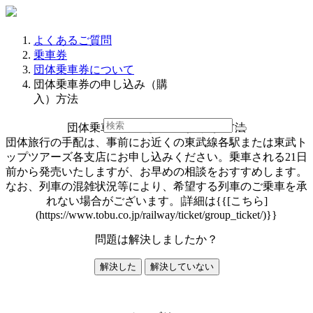
よくあるご質問
乗車券
団体乗車券について
団体乗車券の申し込み（購
入）方法
団体乗車券の申し込み（購入）方法
団体旅行の手配は、事前にお近くの東武線各駅または東武ト
ップツアーズ各支店にお申し込みください。乗車される21日
前から発売いたしますが、お早めの相談をおすすめします。
なお、列車の混雑状況等により、希望する列車のご乗車を承
れない場合がございます。|詳細は{{[こちら]
(https://www.tobu.co.jp/railway/ticket/group_ticket/)}}
問題は解決しましたか？
解決した
解決していない