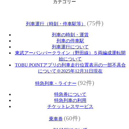
カテゴリー
(75件)
列車運行（時刻・停車駅等）
列車の時刻・運賃
列車の停車駅
列車運行について
東武アーバンパークライン（野田線）５両編成運転開
始について
TOBU POINTアプリの列車走行位置表示の一部不具合
について※2025年12月31日現在
(92件)
特急列車・ライナー
特急券について
特急列車の利用
チケットレスサービス
(60件)
乗車券