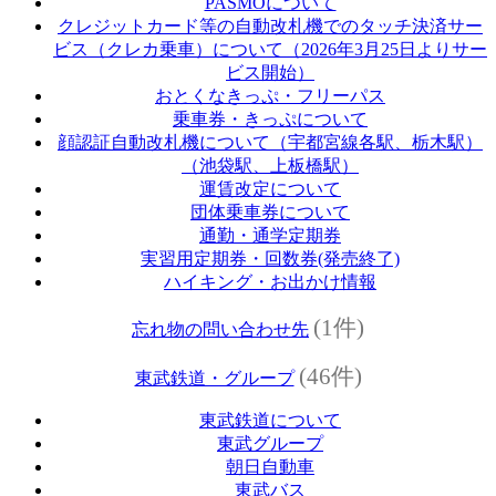
PASMOについて
クレジットカード等の自動改札機でのタッチ決済サー
ビス（クレカ乗車）について（2026年3月25日よりサー
ビス開始）
おとくなきっぷ・フリーパス
乗車券・きっぷについて
顔認証自動改札機について（宇都宮線各駅、栃木駅）
（池袋駅、上板橋駅）
運賃改定について
団体乗車券について
通勤・通学定期券
実習用定期券・回数券(発売終了)
ハイキング・お出かけ情報
(1件)
忘れ物の問い合わせ先
(46件)
東武鉄道・グループ
東武鉄道について
東武グループ
朝日自動車
東武バス