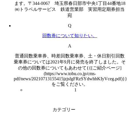
ます。〒344-0067 埼玉県春日部市中央1丁目44番地18
㈱トラベルサービス 鉄道営業部 実習用定期券担当
宛
Q
回数券について知りたい。
A
普通回数乗車券、時差回数乗車券、土・休日割引回数
乗車券については2021年9月に発売を終了しました。そ
の他の回数券についてもあわせて{{[ご紹介ページ]
(https://www.tobu.co.jp/cms-
pdf/news/20210713155415jzjsfgFRzSYdwhbKIyVceg.pdf)}}
をご覧ください。
1
カテゴリー