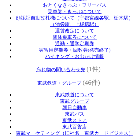
おとくなきっぷ・フリーパス
乗車券・きっぷについて
顔認証自動改札機について（宇都宮線各駅、栃木駅）
（池袋駅、上板橋駅）
運賃改定について
団体乗車券について
通勤・通学定期券
実習用定期券・回数券(発売終了)
ハイキング・お出かけ情報
(1件)
忘れ物の問い合わせ先
(46件)
東武鉄道・グループ
東武鉄道について
東武グループ
朝日自動車
東武バス
東武ストア
東武百貨店
東武マーケティング（旧社名：東武カードビジネス）