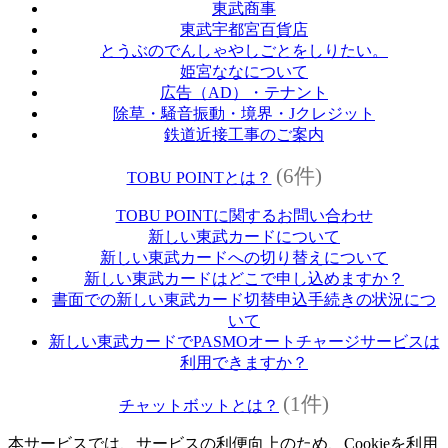
東武商事
東武宇都宮百貨店
とうぶのでんしゃやしごとをしりたい。
姫宮ななについて
広告（AD）・テナント
除草・騒音振動・境界・Jクレジット
鉄道近接工事のご案内
(6件)
TOBU POINTとは？
TOBU POINTに関するお問い合わせ
新しい東武カードについて
新しい東武カードへの切り替えについて
新しい東武カードはどこで申し込めますか？
書面での新しい東武カード切替申込手続きの状況につ
いて
新しい東武カードでPASMOオートチャージサービスは
利用できますか？
(1件)
チャットボットとは？
本サービスでは、サービスの利便向上のため、Cookieを利用