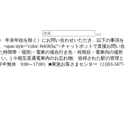
00～18：00 年末年始を除く）にお問い合わせいただき、以下の事項を
e="color: #eb3b5a;">チャットボットで直接お問い合
れた時間帯・場所|・電車の場合行き先・何両目・電車内の場所
}をご参照ください。|| ※相互直通電車内のお忘れ物| 拾得された駅の管理と
中無休 9:00～17:00）|■東急お客さまセンター（{{[03-3477-