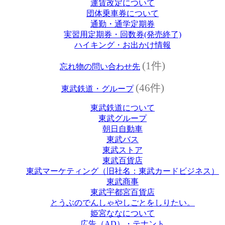
運賃改定について
団体乗車券について
通勤・通学定期券
実習用定期券・回数券(発売終了)
ハイキング・お出かけ情報
(1件)
忘れ物の問い合わせ先
(46件)
東武鉄道・グループ
東武鉄道について
東武グループ
朝日自動車
東武バス
東武ストア
東武百貨店
東武マーケティング（旧社名：東武カードビジネス）
東武商事
東武宇都宮百貨店
とうぶのでんしゃやしごとをしりたい。
姫宮ななについて
広告（AD）・テナント