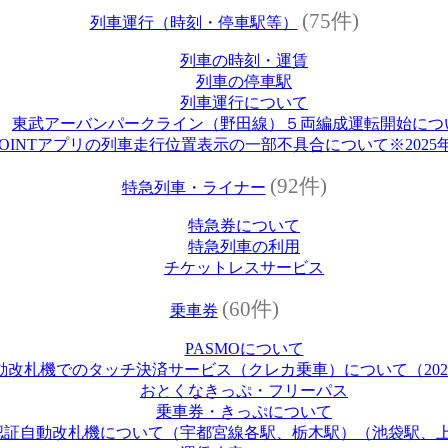
(75件)
列車運行（時刻・停車駅等）
列車の時刻・運賃
列車の停車駅
列車運行について
東武アーバンパークライン（野田線）５両編成運転開始につ
 POINTアプリの列車走行位置表示の一部不具合について※2025年
(92件)
特急列車・ライナー
特急券について
特急列車の利用
チケットレスサービス
(60件)
乗車券
PASMOについて
改札機でのタッチ決済サービス（クレカ乗車）について（2026
おとくなきっぷ・フリーパス
乗車券・きっぷについて
認証自動改札機について（宇都宮線各駅、栃木駅）（池袋駅、