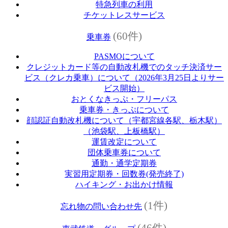
特急列車の利用
チケットレスサービス
(60件)
乗車券
PASMOについて
クレジットカード等の自動改札機でのタッチ決済サー
ビス（クレカ乗車）について（2026年3月25日よりサー
ビス開始）
おとくなきっぷ・フリーパス
乗車券・きっぷについて
顔認証自動改札機について（宇都宮線各駅、栃木駅）
（池袋駅、上板橋駅）
運賃改定について
団体乗車券について
通勤・通学定期券
実習用定期券・回数券(発売終了)
ハイキング・お出かけ情報
(1件)
忘れ物の問い合わせ先
(46件)