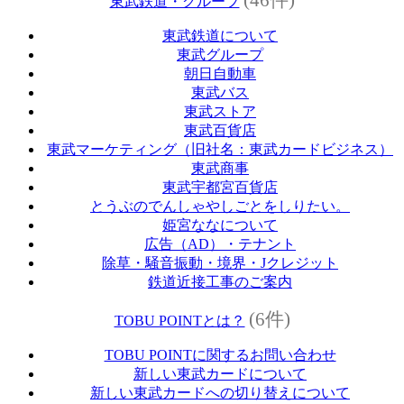
東武鉄道・グループ
東武鉄道について
東武グループ
朝日自動車
東武バス
東武ストア
東武百貨店
東武マーケティング（旧社名：東武カードビジネス）
東武商事
東武宇都宮百貨店
とうぶのでんしゃやしごとをしりたい。
姫宮ななについて
広告（AD）・テナント
除草・騒音振動・境界・Jクレジット
鉄道近接工事のご案内
(6件)
TOBU POINTとは？
TOBU POINTに関するお問い合わせ
新しい東武カードについて
新しい東武カードへの切り替えについて