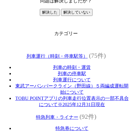
問題は解決しましたか？
解決した
解決していない
カテゴリー
(75件)
列車運行（時刻・停車駅等）
列車の時刻・運賃
列車の停車駅
列車運行について
東武アーバンパークライン（野田線）５両編成運転開
始について
TOBU POINTアプリの列車走行位置表示の一部不具合
について※2025年12月31日現在
(92件)
特急列車・ライナー
特急券について