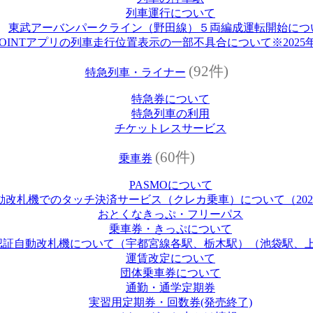
列車運行について
東武アーバンパークライン（野田線）５両編成運転開始につ
 POINTアプリの列車走行位置表示の一部不具合について※2025年
(92件)
特急列車・ライナー
特急券について
特急列車の利用
チケットレスサービス
(60件)
乗車券
PASMOについて
改札機でのタッチ決済サービス（クレカ乗車）について（2026
おとくなきっぷ・フリーパス
乗車券・きっぷについて
認証自動改札機について（宇都宮線各駅、栃木駅）（池袋駅、
運賃改定について
団体乗車券について
通勤・通学定期券
実習用定期券・回数券(発売終了)