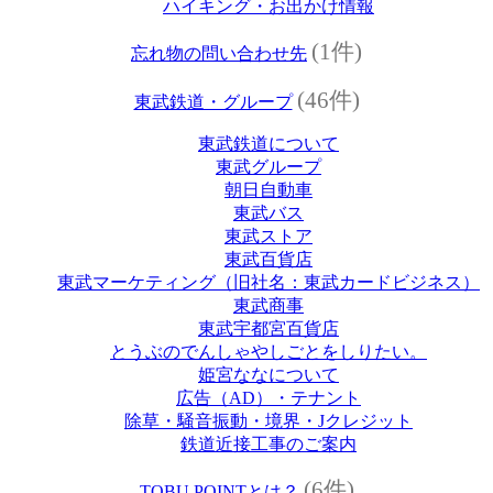
ハイキング・お出かけ情報
(1件)
忘れ物の問い合わせ先
(46件)
東武鉄道・グループ
東武鉄道について
東武グループ
朝日自動車
東武バス
東武ストア
東武百貨店
東武マーケティング（旧社名：東武カードビジネス）
東武商事
東武宇都宮百貨店
とうぶのでんしゃやしごとをしりたい。
姫宮ななについて
広告（AD）・テナント
除草・騒音振動・境界・Jクレジット
鉄道近接工事のご案内
(6件)
TOBU POINTとは？