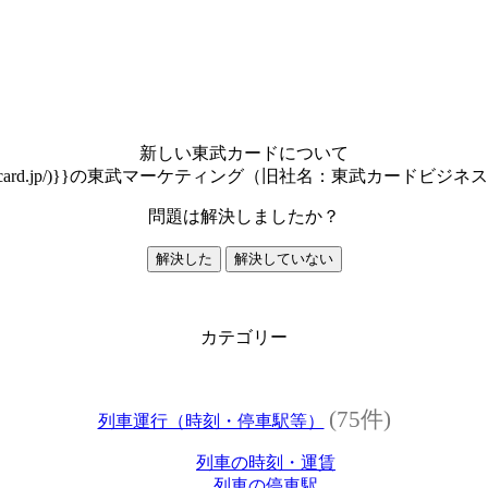
新しい東武カードについて
www.tobucard.jp/)}}の東武マーケティング（旧社名：東武カー
問題は解決しましたか？
解決した
解決していない
カテゴリー
(75件)
列車運行（時刻・停車駅等）
列車の時刻・運賃
列車の停車駅