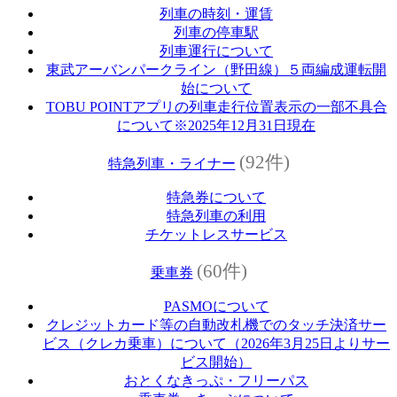
列車の時刻・運賃
列車の停車駅
列車運行について
東武アーバンパークライン（野田線）５両編成運転開
始について
TOBU POINTアプリの列車走行位置表示の一部不具合
について※2025年12月31日現在
(92件)
特急列車・ライナー
特急券について
特急列車の利用
チケットレスサービス
(60件)
乗車券
PASMOについて
クレジットカード等の自動改札機でのタッチ決済サー
ビス（クレカ乗車）について（2026年3月25日よりサー
ビス開始）
おとくなきっぷ・フリーパス