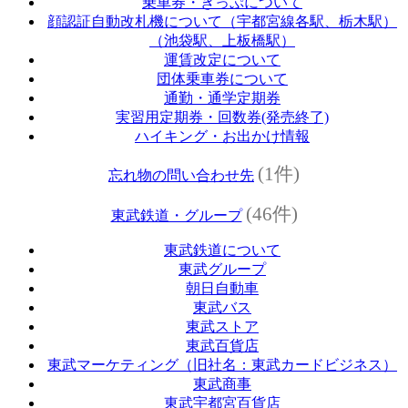
乗車券・きっぷについて
顔認証自動改札機について（宇都宮線各駅、栃木駅）
（池袋駅、上板橋駅）
運賃改定について
団体乗車券について
通勤・通学定期券
実習用定期券・回数券(発売終了)
ハイキング・お出かけ情報
(1件)
忘れ物の問い合わせ先
(46件)
東武鉄道・グループ
東武鉄道について
東武グループ
朝日自動車
東武バス
東武ストア
東武百貨店
東武マーケティング（旧社名：東武カードビジネス）
東武商事
東武宇都宮百貨店