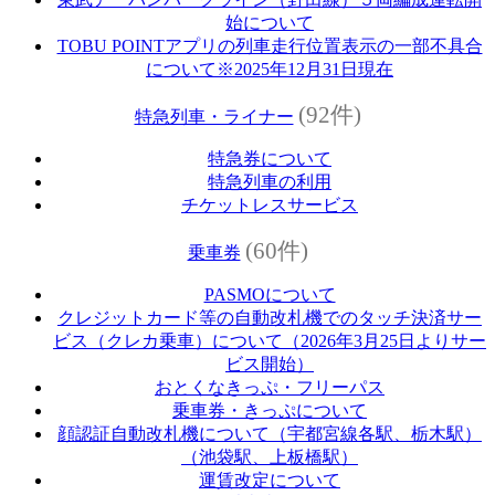
始について
TOBU POINTアプリの列車走行位置表示の一部不具合
について※2025年12月31日現在
(92件)
特急列車・ライナー
特急券について
特急列車の利用
チケットレスサービス
(60件)
乗車券
PASMOについて
クレジットカード等の自動改札機でのタッチ決済サー
ビス（クレカ乗車）について（2026年3月25日よりサー
ビス開始）
おとくなきっぷ・フリーパス
乗車券・きっぷについて
顔認証自動改札機について（宇都宮線各駅、栃木駅）
（池袋駅、上板橋駅）
運賃改定について