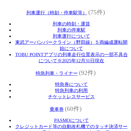
(75件)
列車運行（時刻・停車駅等）
列車の時刻・運賃
列車の停車駅
列車運行について
東武アーバンパークライン（野田線）５両編成運転開
始について
TOBU POINTアプリの列車走行位置表示の一部不具合
について※2025年12月31日現在
(92件)
特急列車・ライナー
特急券について
特急列車の利用
チケットレスサービス
(60件)
乗車券
PASMOについて
クレジットカード等の自動改札機でのタッチ決済サー