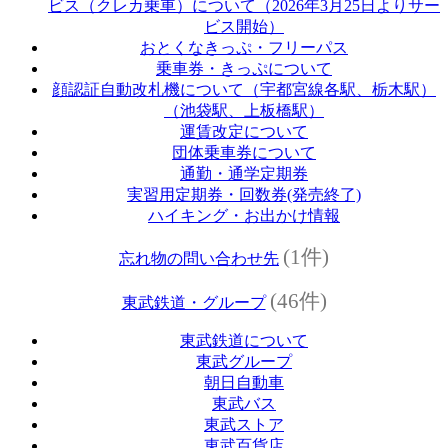
ビス（クレカ乗車）について（2026年3月25日よりサー
ビス開始）
おとくなきっぷ・フリーパス
乗車券・きっぷについて
顔認証自動改札機について（宇都宮線各駅、栃木駅）
（池袋駅、上板橋駅）
運賃改定について
団体乗車券について
通勤・通学定期券
実習用定期券・回数券(発売終了)
ハイキング・お出かけ情報
(1件)
忘れ物の問い合わせ先
(46件)
東武鉄道・グループ
東武鉄道について
東武グループ
朝日自動車
東武バス
東武ストア
東武百貨店