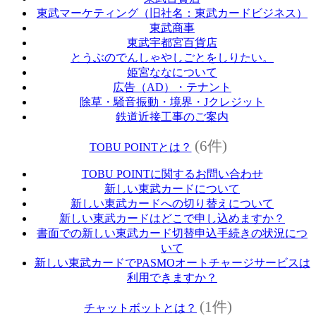
東武マーケティング（旧社名：東武カードビジネス）
東武商事
東武宇都宮百貨店
とうぶのでんしゃやしごとをしりたい。
姫宮ななについて
広告（AD）・テナント
除草・騒音振動・境界・Jクレジット
鉄道近接工事のご案内
(6件)
TOBU POINTとは？
TOBU POINTに関するお問い合わせ
新しい東武カードについて
新しい東武カードへの切り替えについて
新しい東武カードはどこで申し込めますか？
書面での新しい東武カード切替申込手続きの状況につ
いて
新しい東武カードでPASMOオートチャージサービスは
利用できますか？
(1件)
チャットボットとは？