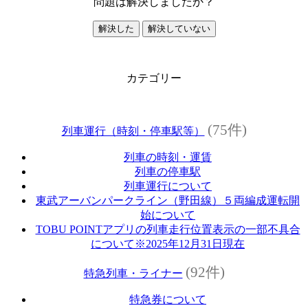
問題は解決しましたか？
解決した
解決していない
カテゴリー
(75件)
列車運行（時刻・停車駅等）
列車の時刻・運賃
列車の停車駅
列車運行について
東武アーバンパークライン（野田線）５両編成運転開
始について
TOBU POINTアプリの列車走行位置表示の一部不具合
について※2025年12月31日現在
(92件)
特急列車・ライナー
特急券について