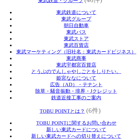
東武鉄道・グループ
東武鉄道について
東武グループ
朝日自動車
東武バス
東武ストア
東武百貨店
東武マーケティング（旧社名：東武カードビジネス）
東武商事
東武宇都宮百貨店
とうぶのでんしゃやしごとをしりたい。
姫宮ななについて
広告（AD）・テナント
除草・騒音振動・境界・Jクレジット
鉄道近接工事のご案内
(6件)
TOBU POINTとは？
TOBU POINTに関するお問い合わせ
新しい東武カードについて
新しい東武カードへの切り替えについて