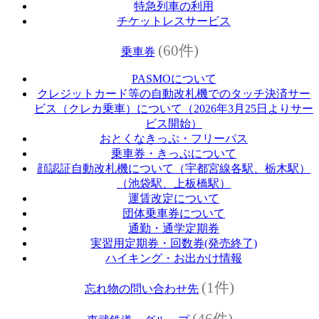
特急列車の利用
チケットレスサービス
(60件)
乗車券
PASMOについて
クレジットカード等の自動改札機でのタッチ決済サー
ビス（クレカ乗車）について（2026年3月25日よりサー
ビス開始）
おとくなきっぷ・フリーパス
乗車券・きっぷについて
顔認証自動改札機について（宇都宮線各駅、栃木駅）
（池袋駅、上板橋駅）
運賃改定について
団体乗車券について
通勤・通学定期券
実習用定期券・回数券(発売終了)
ハイキング・お出かけ情報
(1件)
忘れ物の問い合わせ先
(46件)