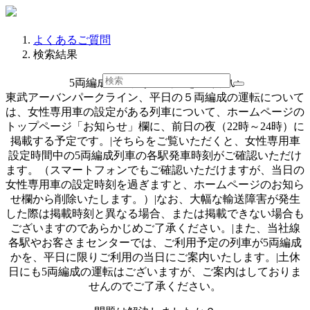
よくあるご質問
検索結果
5両編成で運転する列車を知りたい
東武アーバンパークライン、平日の５両編成の運転について
は、女性専用車の設定がある列車について、ホームページの
トップページ「お知らせ」欄に、前日の夜（22時～24時）に
掲載する予定です。|そちらをご覧いただくと、女性専用車
設定時間中の5両編成列車の各駅発車時刻がご確認いただけ
ます。（スマートフォンでもご確認いただけますが、当日の
女性専用車の設定時刻を過ぎますと、ホームページのお知ら
せ欄から削除いたします。）|なお、大幅な輸送障害が発生
した際は掲載時刻と異なる場合、または掲載できない場合も
ございますのであらかじめご了承ください。|また、当社線
各駅やお客さまセンターでは、ご利用予定の列車が5両編成
かを、平日に限りご利用の当日にご案内いたします。|土休
日にも5両編成の運転はございますが、ご案内はしておりま
せんのでご了承ください。