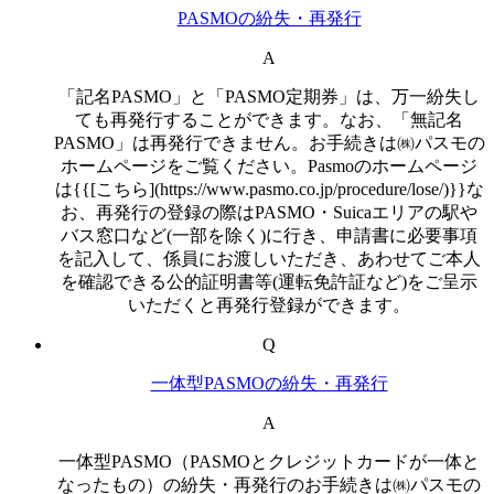
PASMOの紛失・再発行
A
「記名PASMO」と「PASMO定期券」は、万一紛失し
ても再発行することができます。なお、「無記名
PASMO」は再発行できません。お手続きは㈱パスモの
ホームページをご覧ください。Pasmoのホームページ
は{{[こちら](https://www.pasmo.co.jp/procedure/lose/)}}な
お、再発行の登録の際はPASMO・Suicaエリアの駅や
バス窓口など(一部を除く)に行き、申請書に必要事項
を記入して、係員にお渡しいただき、あわせてご本人
を確認できる公的証明書等(運転免許証など)をご呈示
いただくと再発行登録ができます。
Q
一体型PASMOの紛失・再発行
A
一体型PASMO（PASMOとクレジットカードが一体と
なったもの）の紛失・再発行のお手続きは㈱パスモの