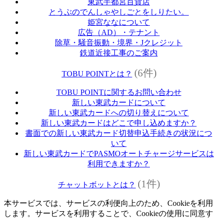
東武宇都宮百貨店
とうぶのでんしゃやしごとをしりたい。
姫宮ななについて
広告（AD）・テナント
除草・騒音振動・境界・Jクレジット
鉄道近接工事のご案内
(6件)
TOBU POINTとは？
TOBU POINTに関するお問い合わせ
新しい東武カードについて
新しい東武カードへの切り替えについて
新しい東武カードはどこで申し込めますか？
書面での新しい東武カード切替申込手続きの状況につ
いて
新しい東武カードでPASMOオートチャージサービスは
利用できますか？
(1件)
チャットボットとは？
本サービスでは、サービスの利便向上のため、Cookieを利用
します。サービスを利用することで、Cookieの使用に同意す