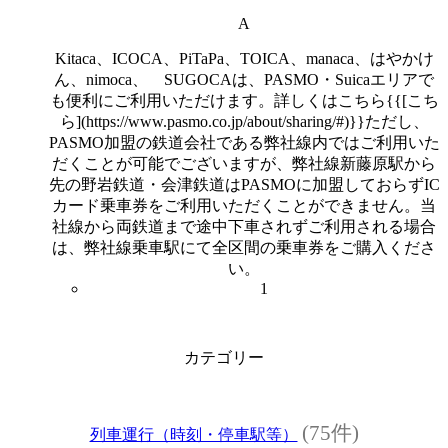
A
Kitaca、ICOCA、PiTaPa、TOICA、manaca、はやかけ
ん、nimoca、 SUGOCAは、PASMO・Suicaエリアで
も便利にご利用いただけます。詳しくはこちら{{[こち
ら](https://www.pasmo.co.jp/about/sharing/#)}}ただし、
PASMO加盟の鉄道会社である弊社線内ではご利用いた
だくことが可能でございますが、弊社線新藤原駅から
先の野岩鉄道・会津鉄道はPASMOに加盟しておらずIC
カード乗車券をご利用いただくことができません。当
社線から両鉄道まで途中下車されずご利用される場合
は、弊社線乗車駅にて全区間の乗車券をご購入くださ
い。
1
カテゴリー
(75件)
列車運行（時刻・停車駅等）