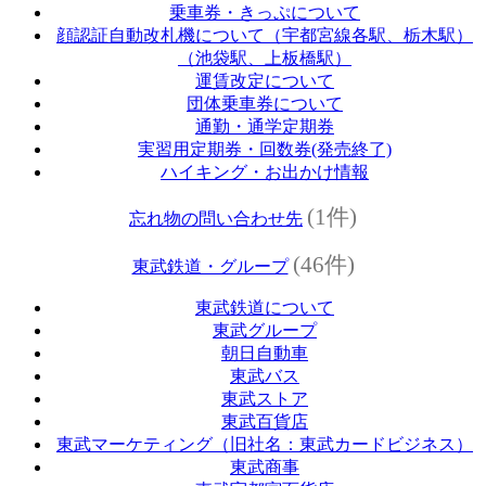
乗車券・きっぷについて
顔認証自動改札機について（宇都宮線各駅、栃木駅）
（池袋駅、上板橋駅）
運賃改定について
団体乗車券について
通勤・通学定期券
実習用定期券・回数券(発売終了)
ハイキング・お出かけ情報
(1件)
忘れ物の問い合わせ先
(46件)
東武鉄道・グループ
東武鉄道について
東武グループ
朝日自動車
東武バス
東武ストア
東武百貨店
東武マーケティング（旧社名：東武カードビジネス）
東武商事