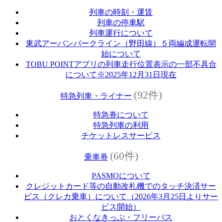
列車の時刻・運賃
列車の停車駅
列車運行について
東武アーバンパークライン（野田線）５両編成運転開
始について
TOBU POINTアプリの列車走行位置表示の一部不具合
について※2025年12月31日現在
(92件)
特急列車・ライナー
特急券について
特急列車の利用
チケットレスサービス
(60件)
乗車券
PASMOについて
クレジットカード等の自動改札機でのタッチ決済サー
ビス（クレカ乗車）について（2026年3月25日よりサー
ビス開始）
おとくなきっぷ・フリーパス