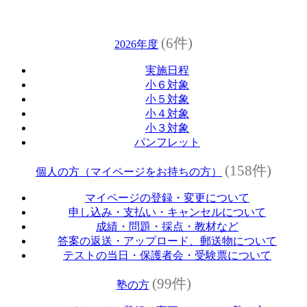
(6件)
2026年度
実施日程
小６対象
小５対象
小４対象
小３対象
パンフレット
(158件)
個人の方（マイページをお持ちの方）
マイページの登録・変更について
申し込み・支払い・キャンセルについて
成績・問題・採点・教材など
答案の返送・アップロード、郵送物について
テストの当日・保護者会・受験票について
(99件)
塾の方