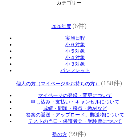
カテゴリー
(6件)
2026年度
実施日程
小６対象
小５対象
小４対象
小３対象
パンフレット
(158件)
個人の方（マイページをお持ちの方）
マイページの登録・変更について
申し込み・支払い・キャンセルについて
成績・問題・採点・教材など
答案の返送・アップロード、郵送物について
テストの当日・保護者会・受験票について
(99件)
塾の方