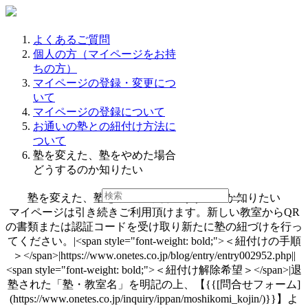
よくあるご質問
個人の方（マイページをお持
ちの方）
マイページの登録・変更につ
いて
マイページの登録について
お通いの塾との紐付け方法に
ついて
塾を変えた、塾をやめた場合
どうするのか知りたい
塾を変えた、塾をやめた場合どうするのか知りたい
マイページは引き続きご利用頂けます。新しい教室からQR
の書類または認証コードを受け取り新たに塾の紐づけを行っ
てください。|<span style="font-weight: bold;">＜紐付けの手順
＞</span>|https://www.onetes.co.jp/blog/entry/entry002952.php||
<span style="font-weight: bold;">＜紐付け解除希望＞</span>|退
塾された「塾・教室名」を明記の上、【{{[問合せフォーム]
(https://www.onetes.co.jp/inquiry/ippan/moshikomi_kojin/)}}】よ