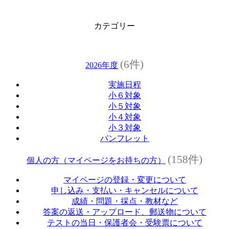
カテゴリー
(6件)
2026年度
実施日程
小６対象
小５対象
小４対象
小３対象
パンフレット
(158件)
個人の方（マイページをお持ちの方）
マイページの登録・変更について
申し込み・支払い・キャンセルについて
成績・問題・採点・教材など
答案の返送・アップロード、郵送物について
テストの当日・保護者会・受験票について