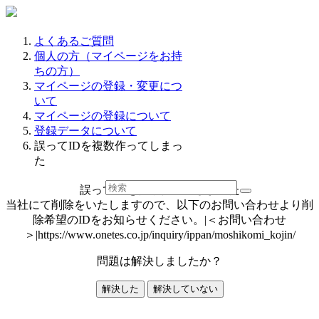
よくあるご質問
個人の方（マイページをお持
ちの方）
マイページの登録・変更につ
いて
マイページの登録について
登録データについて
誤ってIDを複数作ってしまっ
た
誤ってIDを複数作ってしまった
当社にて削除をいたしますので、以下のお問い合わせより削
除希望のIDをお知らせください。|＜お問い合わせ
＞|https://www.onetes.co.jp/inquiry/ippan/moshikomi_kojin/
問題は解決しましたか？
解決した
解決していない