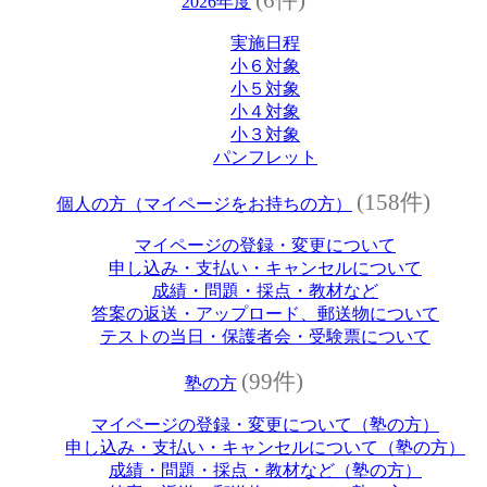
2026年度
実施日程
小６対象
小５対象
小４対象
小３対象
パンフレット
(158件)
個人の方（マイページをお持ちの方）
マイページの登録・変更について
申し込み・支払い・キャンセルについて
成績・問題・採点・教材など
答案の返送・アップロード、郵送物について
テストの当日・保護者会・受験票について
(99件)
塾の方
マイページの登録・変更について（塾の方）
申し込み・支払い・キャンセルについて（塾の方）
成績・問題・採点・教材など（塾の方）