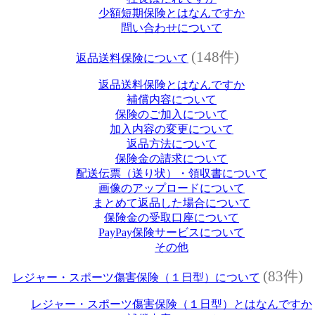
少額短期保険とはなんですか
問い合わせについて
(148件)
返品送料保険について
返品送料保険とはなんですか
補償内容について
保険のご加入について
加入内容の変更について
返品方法について
保険金の請求について
配送伝票（送り状）・領収書について
画像のアップロードについて
まとめて返品した場合について
保険金の受取口座について
PayPay保険サービスについて
その他
(83件)
レジャー・スポーツ傷害保険（１日型）について
レジャー・スポーツ傷害保険（１日型）とはなんですか