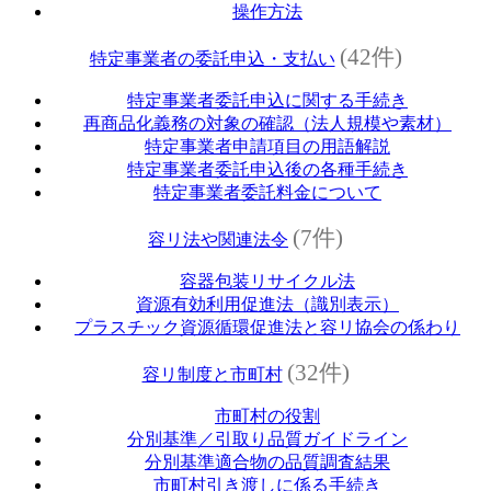
操作方法
(42件)
特定事業者の委託申込・支払い
特定事業者委託申込に関する手続き
再商品化義務の対象の確認（法人規模や素材）
特定事業者申請項目の用語解説
特定事業者委託申込後の各種手続き
特定事業者委託料金について
(7件)
容リ法や関連法令
容器包装リサイクル法
資源有効利用促進法（識別表示）
プラスチック資源循環促進法と容リ協会の係わり
(32件)
容リ制度と市町村
市町村の役割
分別基準／引取り品質ガイドライン
分別基準適合物の品質調査結果
市町村引き渡しに係る手続き