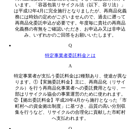
います。「容器包装リサイクル法（以下、容リ法）」
は平成12年4月に完全施行となりましたが、再商品化義
務には時効の定めがございませんので、過去に遡って
再商品化委託申込が必要です。年度毎に貴社の再商品
化義務の有無をご確認いただき、お申込み又は非申込
み、いずれかのご回答をお願いいたします。
Q
特定事業者委託料金とは
A
特定事業者が支払う委託料金は2種類あり、使途が異な
ります。①【実施委託料金】主に、再商品化（リサイ
クル）を行う再商品化事業者への委託費用となり、一
部はリサイクル協会の事業運営のために使われます。
②【拠出委託料金】平成20年4月から施行となった「市
町村への資金拠出制度」に基づき、品質の高い分別収
集を行うなど、リサイクルの合理化に貢献した市町村
へ支払われます。
Q