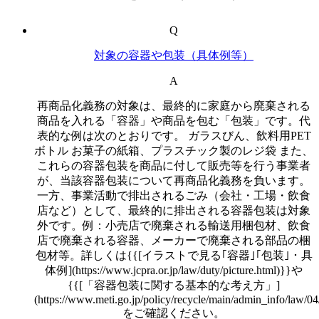
Q
対象の容器や包装（具体例等）
A
再商品化義務の対象は、最終的に家庭から廃棄される
商品を入れる「容器」や商品を包む「包装」です。代
表的な例は次のとおりです。 ガラスびん、飲料用PET
ボトル お菓子の紙箱、プラスチック製のレジ袋 また、
これらの容器包装を商品に付して販売等を行う事業者
が、当該容器包装について再商品化義務を負います。
一方、事業活動で排出されるごみ（会社・工場・飲食
店など）として、最終的に排出される容器包装は対象
外です。例：小売店で廃棄される輸送用梱包材、飲食
店で廃棄される容器、メーカーで廃棄される部品の梱
包材等。詳しくは{{[イラストで見る｢容器｣｢包装｣・具
体例](https://www.jcpra.or.jp/law/duty/picture.html)}}や
{{[「容器包装に関する基本的な考え方」]
(https://www.meti.go.jp/policy/recycle/main/admin_info/law/04
をご確認ください。