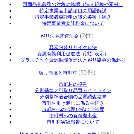
再商品化義務の対象の確認（法人規模や素材）
特定事業者申請項目の用語解説
特定事業者委託申込後の各種手続き
特定事業者委託料金について
(7件)
容リ法や関連法令
容器包装リサイクル法
資源有効利用促進法（識別表示）
プラスチック資源循環促進法と容リ協会の係わり
(32件)
容リ制度と市町村
市町村の役割
分別基準／引取り品質ガイドライン
分別基準適合物の品質調査結果
市町村引き渡しに係る手続き
市町村への合理化拠出金制度
市町村への有償拠出金
市町村実績報告について