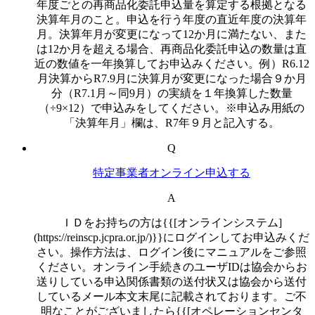
年度ごとの再商品化委託申込量を算定する根拠となる
決算年月のこと。申込を行う年度の直近年度の決算年
月。決算年月が変更になって12か月に満たない、また
は12か月を超える場合、再商品化委託申込の数量は直
近の数値を一年換算してお申込みください。例）R6.12
月決算からR7.9月に決算月が変更になった場合９か月
分（R7.1月～同9月）の実績を１年換算した数量
（÷9×12）で申込みをしてください。※申込み用紙の
「決算年月」欄は、R7年９月と記入する。
Q
特定事業者オンライン申込する
A
ＩＤをお持ちの方は{{[オンラインシステム]
(https://reinscp.jcpra.or.jp/)}}にログインしてお申込みくだ
さい。操作方法は、ログイン後にマニュアルをご参照
ください。オンライン手続きのユーザIDは協会からお
送りしている申込関係書類の送付状又は協会から送付
しているメール本文末尾に記載されております。ご不
明なことがございましたら{{[オペレーションセンタ