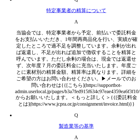
特定事業者の精算について
A
当協会では、特定事業者から予定、前払いで委託料金
をお支払いいただき、1年間再商品化を行い、実績が確
定したところで過不足を調整しています。余剰が出れ
ば返還し、不足が出れば追加で徴収することを精算と
呼んでいます。ただし余剰の場合は、現金では返還せ
ず、次年度７月の委託料金に充当いたします。年度ご
とに素材別の精算金額、精算率は異なります。詳細を
ご希望の方はお問い合わせください。▶メールでのお
問い合わせは{{[こちら](https://supportbot-
admin.userlocal.jp/pages/b3a7fed915f634c97eae4359ea6f3f10
からお願いいたします。＜もっと詳しく＞{{[委託料金
とは](https://www.jcpra.or.jp/consignment/invoice.html)}}
Q
製造業等の基準
A