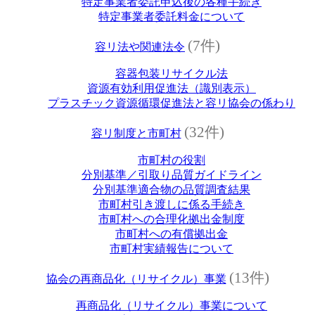
特定事業者委託申込後の各種手続き
特定事業者委託料金について
(7件)
容リ法や関連法令
容器包装リサイクル法
資源有効利用促進法（識別表示）
プラスチック資源循環促進法と容リ協会の係わり
(32件)
容リ制度と市町村
市町村の役割
分別基準／引取り品質ガイドライン
分別基準適合物の品質調査結果
市町村引き渡しに係る手続き
市町村への合理化拠出金制度
市町村への有償拠出金
市町村実績報告について
(13件)
協会の再商品化（リサイクル）事業
再商品化（リサイクル）事業について