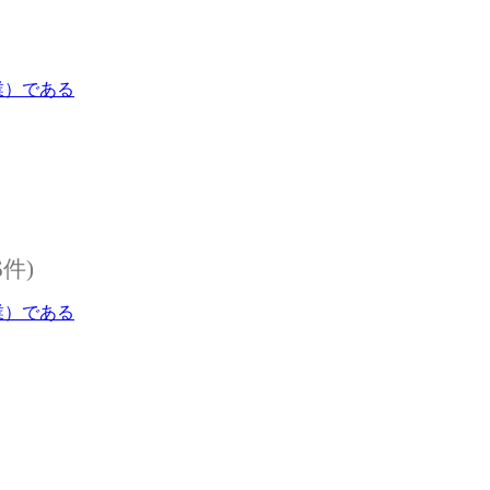
業）である
6件)
業）である