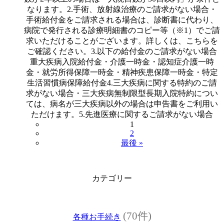
なります。2.手術、放射線治療のご請求がない場合・
手術給付金をご請求される場合は、診断書に代わり、
病院で発行される診療明細書のコピー等（※1）でご請
求いただけることがございます。詳しくは、こちらを
ご確認ください。3.以下の給付金のご請求がない場合
重大疾病入院給付金・介護一時金・認知症介護一時
金・就労所得保障一時金・精神疾患保障一時金・特定
生活習慣病保障給付金4.三大疾病に関する特約のご請
求がない場合・三大疾病無制限型長期入院特約につい
ては、病名が三大疾病以外の場合は申告書をご利用い
ただけます。5.先進医療に関するご請求がない場合
1
2
最後 »
カテゴリー
(70件)
各種お手続き