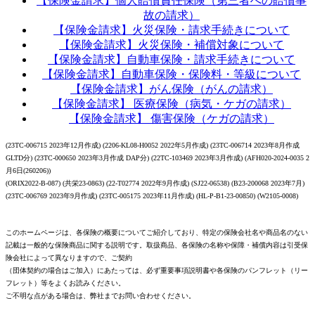
【保険金請求】個人賠償責任保険（第三者への賠償事
故の請求）
【保険金請求】火災保険・請求手続きについて
【保険金請求】火災保険・補償対象について
【保険金請求】自動車保険・請求手続きについて
【保険金請求】自動車保険・保険料・等級について
【保険金請求】がん保険（がんの請求）
【保険金請求】 医療保険（病気・ケガの請求）
【保険金請求】 傷害保険（ケガの請求）
(23TC-006715 2023年12月作成) (2206-KL08-H0052 2022年5月作成) (23TC-006714 2023年8月作成
GLTD分) (23TC-000650 2023年3月作成 DAP分) (22TC-103469 2023年3月作成) (AFH020-2024-0035 2
月6日(260206))
(ORIX2022-B-087) (共栄23-0863) (22-T02774 2022年9月作成) (SJ22-06538) (B23-200068 2023年7月)
(23TC-006769 2023年9月作成) (23TC-005175 2023年11月作成) (HL-P-B1-23-00850) (W2105-0008)
このホームページは、各保険の概要についてご紹介しており、特定の保険会社名や商品名のない
記載は一般的な保険商品に関する説明です。取扱商品、各保険の名称や保障・補償内容は引受保
険会社によって異なりますので、ご契約
（団体契約の場合はご加入）にあたっては、必ず重要事項説明書や各保険のパンフレット（リー
フレット）等をよくお読みください。
ご不明な点がある場合は、弊社までお問い合わせください。