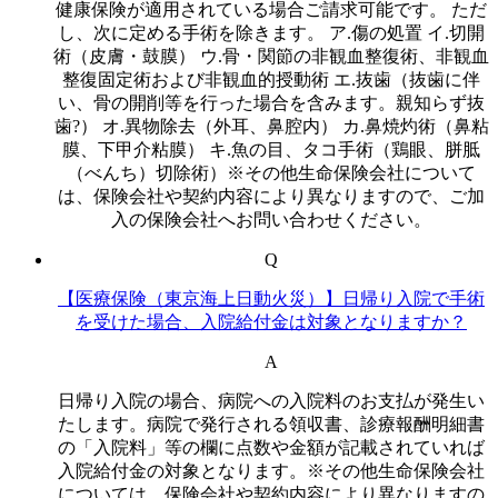
健康保険が適用されている場合ご請求可能です。 ただ
し、次に定める手術を除きます。 ア.傷の処置 イ.切開
術（皮膚・鼓膜） ウ.骨・関節の非観血整復術、非観血
整復固定術および非観血的授動術 エ.抜歯（抜歯に伴
い、骨の開削等を行った場合を含みます。親知らず抜
歯?） オ.異物除去（外耳、鼻腔内） カ.鼻焼灼術（鼻粘
膜、下甲介粘膜） キ.魚の目、タコ手術（鶏眼、胼胝
（べんち）切除術）※その他生命保険会社について
は、保険会社や契約内容により異なりますので、ご加
入の保険会社へお問い合わせください。
Q
【医療保険（東京海上日動火災）】日帰り入院で手術
を受けた場合、入院給付金は対象となりますか？
A
日帰り入院の場合、病院への入院料のお支払が発生い
たします。病院で発行される領収書、診療報酬明細書
の「入院料」等の欄に点数や金額が記載されていれば
入院給付金の対象となります。※その他生命保険会社
については、保険会社や契約内容により異なりますの