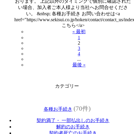
おります。 上記以外のタイミングで個別に確認された
い場合、加入者ご本人様より当社へお問合せくださ
い。 &nbsp; 各種お手続き お問い合わせは<a
href="https://www.sekisui.co.jp/hoken/contact/contact_us/inde
こちら</a>
« 最初
1
2
3
4
...
最後 »
カテゴリー
(70件)
各種お手続き
契約満了・ 一部払出しのお手続き
解約のお手続き
契約者死亡のお手続き