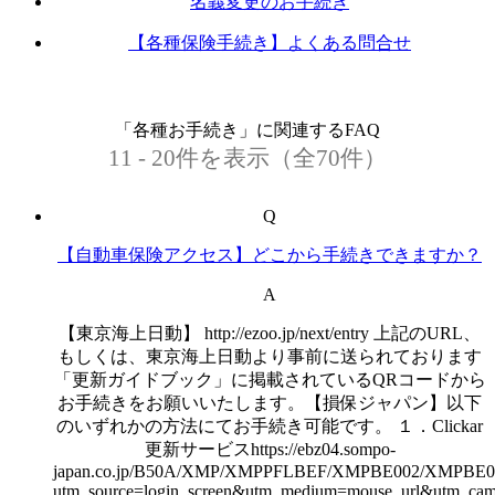
名義変更のお手続き
【各種保険手続き】よくある問合せ
「各種お手続き」に関連するFAQ
11 - 20件を表示（全70件）
Q
【自動車保険アクセス】どこから手続きできますか？
A
【東京海上日動】 http://ezoo.jp/next/entry 上記のURL、
もしくは、東京海上日動より事前に送られております
「更新ガイドブック」に掲載されているQRコードから
お手続きをお願いいたします。【損保ジャパン】以下
のいずれかの方法にてお手続き可能です。 １．Clickar
更新サービスhttps://ebz04.sompo-
japan.co.jp/B50A/XMP/XMPPFLBEF/XMPBE002/XMPBE00
utm_source=login_screen&utm_medium=mouse_url&utm_cam