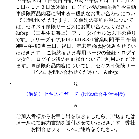
～午後８時 土日祝日 午前９時～午後５時 （１２月３
１日～１月３日は休業） ログイン後の画面操作や自動
車保険商品内容に関する一般的なお問い合わせについ
てご利用いただけます。 ※個別の契約内容について
は、セキスイ保険サービスにお問い合わせください。
&nbsp; 【三井住友海上】 フリーダイヤルは以下の通り
です。フリーダイヤル 0120-168-321営業時間 平日 午前
9時～午後5時 土日、祝日、年末年始はお休みさせてい
ただきます。 ご契約者さま専用ページの登録・ログイ
ン操作、ログイン後の画面操作ついてご利用いただけ
ます。※保険商品内容については、セキスイ保険サー
ビスにお問い合わせください。 &nbsp;
Q
【解約】セキスイガード（団体総合生活保険）
A
ご加入者様からお申し出を頂きましたら、郵送または
メールにて解約書類を送付させていただきます。弊社
お問合せフォームへご連絡をください。