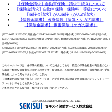
【保険金請求】自動車保険・請求手続きについて
【保険金請求】自動車保険・保険料・等級について
【保険金請求】がん保険（がんの請求）
【保険金請求】 医療保険（病気・ケガの請求）
【保険金請求】 傷害保険（ケガの請求）
(23TC-006715 2023年12月作成) (2206-KL08-H0052 2022年5月作成) (23TC-006714 2023年8月作成
GLTD分) (23TC-000650 2023年3月作成 DAP分) (22TC-103469 2023年3月作成) (AFH020-2024-0035 2
月6日(260206))
(ORIX2022-B-087) (共栄23-0863) (22-T02774 2022年9月作成) (SJ22-06538) (B23-200068 2023年7月)
(23TC-006769 2023年9月作成) (23TC-005175 2023年11月作成) (HL-P-B1-23-00850) (W2105-0008)
このホームページは、各保険の概要についてご紹介しており、特定の保険会社名や商品名のない
記載は一般的な保険商品に関する説明です。取扱商品、各保険の名称や保障・補償内容は引受保
険会社によって異なりますので、ご契約
（団体契約の場合はご加入）にあたっては、必ず重要事項説明書や各保険のパンフレット（リー
フレット）等をよくお読みください。
ご不明な点がある場合は、弊社までお問い合わせください。
Copyright (C) SEKISUI CHEMICAL CO., LTD.