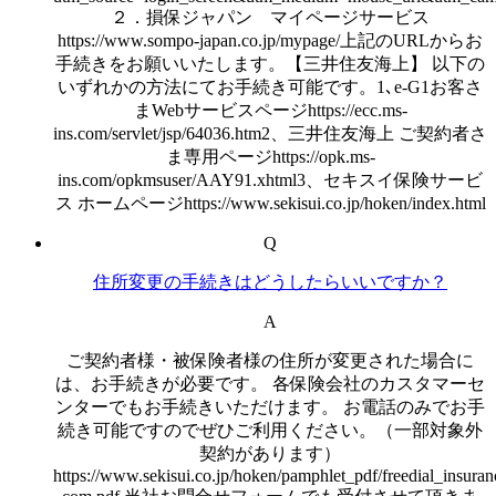
２．損保ジャパン マイページサービス
https://www.sompo-japan.co.jp/mypage/上記のURLからお
手続きをお願いいたします。【三井住友海上】 以下の
いずれかの方法にてお手続き可能です。1､e-G1お客さ
まWebサービスページhttps://ecc.ms-
ins.com/servlet/jsp/64036.htm2、三井住友海上 ご契約者さ
ま専用ページhttps://opk.ms-
ins.com/opkmsuser/AAY91.xhtml3、セキスイ保険サービ
ス ホームページhttps://www.sekisui.co.jp/hoken/index.html
Q
住所変更の手続きはどうしたらいいですか？
A
ご契約者様・被保険者様の住所が変更された場合に
は、お手続きが必要です。 各保険会社のカスタマーセ
ンターでもお手続きいただけます。 お電話のみでお手
続き可能ですのでぜひご利用ください。（一部対象外
契約があります）
https://www.sekisui.co.jp/hoken/pamphlet_pdf/freedial_insuran