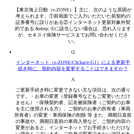
【東京海上日動（e-ZONE）】主に、次のような原因が
考えられます。①前画面でご入力いただいた前契約の
証券番号に誤りがある②インターネット更新対象外契
約である &nbsp; ①に該当しない場合は、恐れ入ります
が、セキスイ保険サービスまでお問い合わせくださ
い。
Q
インターネット（e-ZONE/Clickar/e-G1）による更新手
続き時に、契約内容を変更することはできますか？
A
ご更新手続き時に変更できない主な項目は、次の通り
です。・お車の変更（登録番号などもご変更いただけ
ません）・保険契約者、記名被保険者（ご契約のお車
を主に使用される方）、ご契約のお車の所有者（車両
所有者）の変更・車両保険の削除 等 また、満期日直前
の事故や、満期日直前の車両入替など、ご契約内容の
変更があると、インターネットでお手続きいただけな
い場合もございます。ご自身で変更できない項目があ