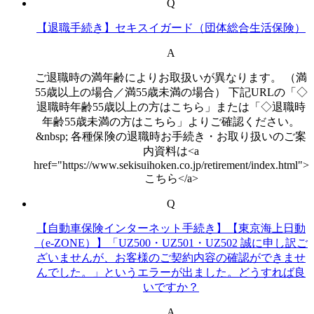
Q
【退職手続き】セキスイガード（団体総合生活保険）
A
ご退職時の満年齢によりお取扱いが異なります。 （満
55歳以上の場合／満55歳未満の場合） 下記URLの「◇
退職時年齢55歳以上の方はこちら」または「◇退職時
年齢55歳未満の方はこちら」よりご確認ください。
&nbsp; 各種保険の退職時お手続き・お取り扱いのご案
内資料は<a
href="https://www.sekisuihoken.co.jp/retirement/index.html">
こちら</a>
Q
【自動車保険インターネット手続き】【東京海上日動
（e-ZONE）】「UZ500・UZ501・UZ502 誠に申し訳ご
ざいませんが、お客様のご契約内容の確認ができませ
んでした。」というエラーが出ました。どうすれば良
いですか？
A