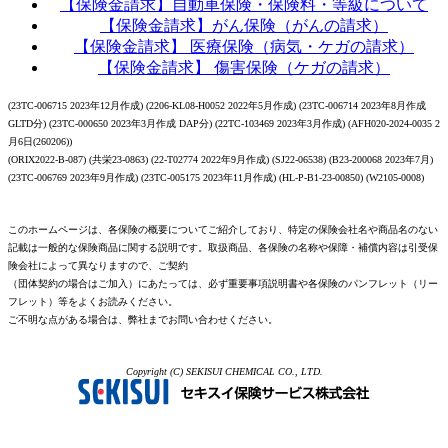
【保険金請求】自動車保険・保険料・等級について
【保険金請求】がん保険（がんの請求）
【保険金請求】 医療保険（病気・ケガの請求）
【保険金請求】 傷害保険（ケガの請求）
(23TC-006715 2023年12月作成) (2206-KL08-H0052 2022年5月作成) (23TC-006714 2023年8月作成
GLTD分) (23TC-000650 2023年3月作成 DAP分) (22TC-103469 2023年3月作成) (AFH020-2024-0035 2
月6日(260206))
(ORIX2022-B-087) (共栄23-0863) (22-T02774 2022年9月作成) (SJ22-06538) (B23-200068 2023年7月)
(23TC-006769 2023年9月作成) (23TC-005175 2023年11月作成) (HL-P-B1-23-00850) (W2105-0008)
このホームページは、各保険の概要についてご紹介しており、特定の保険会社名や商品名のない
記載は一般的な保険商品に関する説明です。取扱商品、各保険の名称や保障・補償内容は引受保
険会社によって異なりますので、ご契約
（団体契約の場合はご加入）にあたっては、必ず重要事項説明書や各保険のパンフレット（リー
フレット）等をよくお読みください。
ご不明な点がある場合は、弊社までお問い合わせください。
Copyright (C) SEKISUI CHEMICAL CO., LTD.