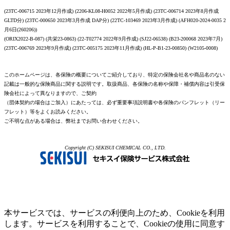
(23TC-006715 2023年12月作成) (2206-KL08-H0052 2022年5月作成) (23TC-006714 2023年8月作成
GLTD分) (23TC-000650 2023年3月作成 DAP分) (22TC-103469 2023年3月作成) (AFH020-2024-0035 2
月6日(260206))
(ORIX2022-B-087) (共栄23-0863) (22-T02774 2022年9月作成) (SJ22-06538) (B23-200068 2023年7月)
(23TC-006769 2023年9月作成) (23TC-005175 2023年11月作成) (HL-P-B1-23-00850) (W2105-0008)
このホームページは、各保険の概要についてご紹介しており、特定の保険会社名や商品名のない
記載は一般的な保険商品に関する説明です。取扱商品、各保険の名称や保障・補償内容は引受保
険会社によって異なりますので、ご契約
（団体契約の場合はご加入）にあたっては、必ず重要事項説明書や各保険のパンフレット（リー
フレット）等をよくお読みください。
ご不明な点がある場合は、弊社までお問い合わせください。
Copyright (C) SEKISUI CHEMICAL CO., LTD.
本サービスでは、サービスの利便向上のため、Cookieを利用
します。サービスを利用することで、Cookieの使用に同意す