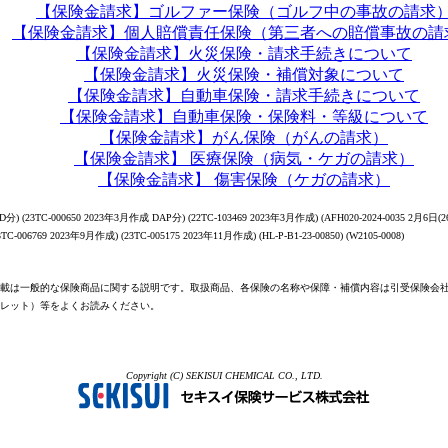
【保険金請求】ゴルファー保険（ゴルフ中の事故の請求
【保険金請求】個人賠償責任保険（第三者への賠償事故の請
【保険金請求】火災保険・請求手続きについて
【保険金請求】火災保険・補償対象について
【保険金請求】自動車保険・請求手続きについて
【保険金請求】自動車保険・保険料・等級について
【保険金請求】がん保険（がんの請求）
【保険金請求】 医療保険（病気・ケガの請求）
【保険金請求】 傷害保険（ケガの請求）
分) (23TC-000650 2023年3月作成 DAP分) (22TC-103469 2023年3月作成) (AFH020-2024-0035 2月6日(26
23TC-006769 2023年9月作成) (23TC-005175 2023年11月作成) (HL-P-B1-23-00850) (W2105-0008)
載は一般的な保険商品に関する説明です。取扱商品、各保険の名称や保障・補償内容は引受保険会
レット）等をよくお読みください。
Copyright (C) SEKISUI CHEMICAL CO., LTD.