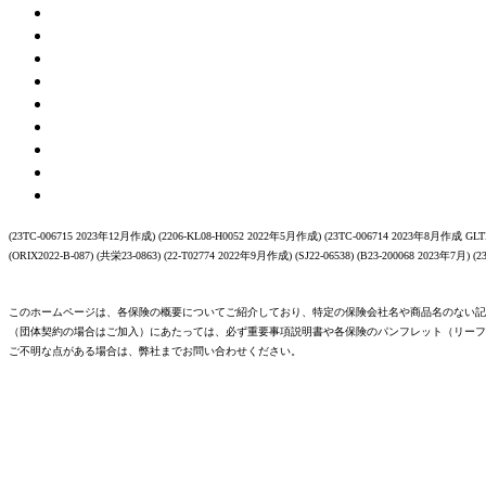
(23TC-006715 2023年12月作成) (2206-KL08-H0052 2022年5月作成) (23TC-006714 2023年8月作成 GLTD
(ORIX2022-B-087) (共栄23-0863) (22-T02774 2022年9月作成) (SJ22-06538) (B23-200068 2023年7月) (
このホームページは、各保険の概要についてご紹介しており、特定の保険会社名や商品名のない記
（団体契約の場合はご加入）にあたっては、必ず重要事項説明書や各保険のパンフレット（リーフ
ご不明な点がある場合は、弊社までお問い合わせください。