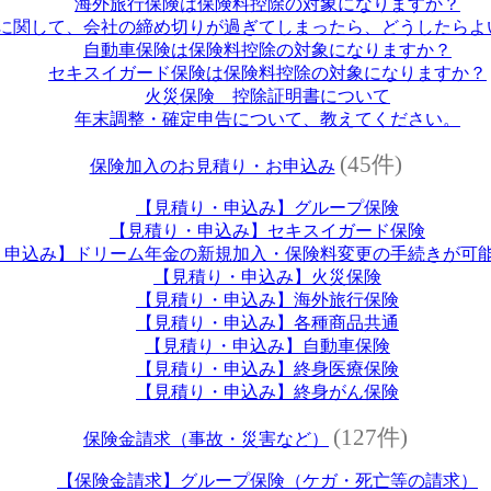
海外旅行保険は保険料控除の対象になりますか？
に関して、会社の締め切りが過ぎてしまったら、どうしたらよ
自動車保険は保険料控除の対象になりますか？
セキスイガード保険は保険料控除の対象になりますか？
火災保険 控除証明書について
年末調整・確定申告について、教えてください。
(45件)
保険加入のお見積り・お申込み
【見積り・申込み】グループ保険
【見積り・申込み】セキスイガード保険
・申込み】ドリーム年金の新規加入・保険料変更の手続きが可
【見積り・申込み】火災保険
【見積り・申込み】海外旅行保険
【見積り・申込み】各種商品共通
【見積り・申込み】自動車保険
【見積り・申込み】終身医療保険
【見積り・申込み】終身がん保険
(127件)
保険金請求（事故・災害など）
【保険金請求】グループ保険（ケガ・死亡等の請求）