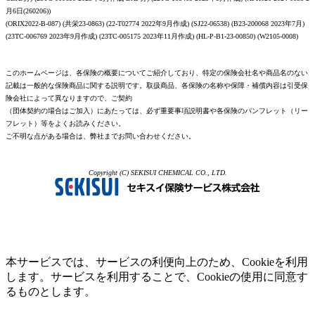
月6日(260206))
(ORIX2022-B-087) (共栄23-0863) (22-T02774 2022年9月作成) (SJ22-06538) (B23-200068 2023年7月)
(23TC-006769 2023年9月作成) (23TC-005175 2023年11月作成) (HL-P-B1-23-00850) (W2105-0008)
このホームページは、各保険の概要についてご紹介しており、特定の保険会社名や商品名のない
記載は一般的な保険商品に関する説明です。取扱商品、各保険の名称や保障・補償内容は引受保
険会社によって異なりますので、ご契約
（団体契約の場合はご加入）にあたっては、必ず重要事項説明書や各保険のパンフレット（リー
フレット）等をよくお読みください。
ご不明な点がある場合は、弊社までお問い合わせください。
Copyright (C) SEKISUI CHEMICAL CO., LTD.
本サービスでは、サービスの利便向上のため、Cookieを利用
します。サービスを利用することで、Cookieの使用に同意す
るものとします。