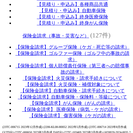
【見積り・申込み】各種商品共通
【見積り・申込み】自動車保険
【見積り・申込み】終身医療保険
【見積り・申込み】終身がん保険
(127件)
保険金請求（事故・災害など）
【保険金請求】グループ保険（ケガ・死亡等の請求）
【保険金請求】ゴルファー保険（ゴルフ中の事故の請
求）
【保険金請求】個人賠償責任保険（第三者への賠償事
故の請求）
【保険金請求】火災保険・請求手続きについて
【保険金請求】火災保険・補償対象について
【保険金請求】自動車保険・請求手続きについて
【保険金請求】自動車保険・保険料・等級について
【保険金請求】がん保険（がんの請求）
【保険金請求】 医療保険（病気・ケガの請求）
【保険金請求】 傷害保険（ケガの請求）
(23TC-006715 2023年12月作成) (2206-KL08-H0052 2022年5月作成) (23TC-006714 2023年8月作成
GLTD分) (23TC-000650 2023年3月作成 DAP分) (22TC-103469 2023年3月作成) (AFH020-2024-0035 2