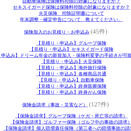
自動車保険は保険料控除の対象になりますか？
セキスイガード保険は保険料控除の対象になりますか？
火災保険 控除証明書について
年末調整・確定申告について、教えてください。
(45件)
保険加入のお見積り・お申込み
【見積り・申込み】グループ保険
【見積り・申込み】セキスイガード保険
・申込み】ドリーム年金の新規加入・保険料変更の手続きが可
【見積り・申込み】火災保険
【見積り・申込み】海外旅行保険
【見積り・申込み】各種商品共通
【見積り・申込み】自動車保険
【見積り・申込み】終身医療保険
【見積り・申込み】終身がん保険
(127件)
保険金請求（事故・災害など）
【保険金請求】グループ保険（ケガ・死亡等の請求）
【保険金請求】ゴルファー保険（ゴルフ中の事故の請求
【保険金請求】個人賠償責任保険（第三者への賠償事故の請