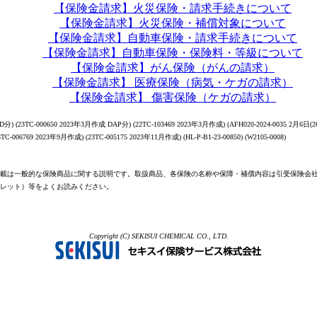
【保険金請求】火災保険・請求手続きについて
【保険金請求】火災保険・補償対象について
【保険金請求】自動車保険・請求手続きについて
【保険金請求】自動車保険・保険料・等級について
【保険金請求】がん保険（がんの請求）
【保険金請求】 医療保険（病気・ケガの請求）
【保険金請求】 傷害保険（ケガの請求）
分) (23TC-000650 2023年3月作成 DAP分) (22TC-103469 2023年3月作成) (AFH020-2024-0035 2月6日(26
23TC-006769 2023年9月作成) (23TC-005175 2023年11月作成) (HL-P-B1-23-00850) (W2105-0008)
載は一般的な保険商品に関する説明です。取扱商品、各保険の名称や保障・補償内容は引受保険会
レット）等をよくお読みください。
Copyright (C) SEKISUI CHEMICAL CO., LTD.