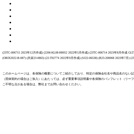
(23TC-006715 2023年12月作成) (2206-KL08-H0052 2022年5月作成) (23TC-006714 2023年8月作成 GLTD
(ORIX2022-B-087) (共栄23-0863) (22-T02774 2022年9月作成) (SJ22-06538) (B23-200068 2023年7月) (
このホームページは、各保険の概要についてご紹介しており、特定の保険会社名や商品名のない記
（団体契約の場合はご加入）にあたっては、必ず重要事項説明書や各保険のパンフレット（リーフ
ご不明な点がある場合は、弊社までお問い合わせください。