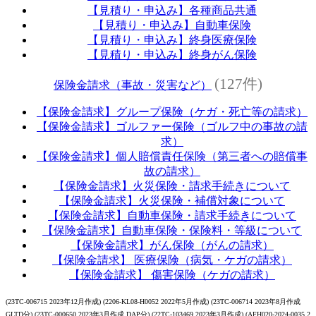
【見積り・申込み】各種商品共通
【見積り・申込み】自動車保険
【見積り・申込み】終身医療保険
【見積り・申込み】終身がん保険
(127件)
保険金請求（事故・災害など）
【保険金請求】グループ保険（ケガ・死亡等の請求）
【保険金請求】ゴルファー保険（ゴルフ中の事故の請
求）
【保険金請求】個人賠償責任保険（第三者への賠償事
故の請求）
【保険金請求】火災保険・請求手続きについて
【保険金請求】火災保険・補償対象について
【保険金請求】自動車保険・請求手続きについて
【保険金請求】自動車保険・保険料・等級について
【保険金請求】がん保険（がんの請求）
【保険金請求】 医療保険（病気・ケガの請求）
【保険金請求】 傷害保険（ケガの請求）
(23TC-006715 2023年12月作成) (2206-KL08-H0052 2022年5月作成) (23TC-006714 2023年8月作成
GLTD分) (23TC-000650 2023年3月作成 DAP分) (22TC-103469 2023年3月作成) (AFH020-2024-0035 2