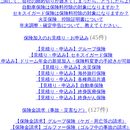
に関して、会社の締め切りが過ぎてしまったら、どうしたらよ
自動車保険は保険料控除の対象になりますか？
セキスイガード保険は保険料控除の対象になりますか？
火災保険 控除証明書について
年末調整・確定申告について、教えてください。
(45件)
保険加入のお見積り・お申込み
【見積り・申込み】グループ保険
【見積り・申込み】セキスイガード保険
・申込み】ドリーム年金の新規加入・保険料変更の手続きが可
【見積り・申込み】火災保険
【見積り・申込み】海外旅行保険
【見積り・申込み】各種商品共通
【見積り・申込み】自動車保険
【見積り・申込み】終身医療保険
【見積り・申込み】終身がん保険
(127件)
保険金請求（事故・災害など）
【保険金請求】グループ保険（ケガ・死亡等の請求）
【保険金請求】ゴルファー保険（ゴルフ中の事故の請求