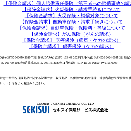
【保険金請求】個人賠償責任保険（第三者への賠償事故の請
【保険金請求】火災保険・請求手続きについて
【保険金請求】火災保険・補償対象について
【保険金請求】自動車保険・請求手続きについて
【保険金請求】自動車保険・保険料・等級について
【保険金請求】がん保険（がんの請求）
【保険金請求】 医療保険（病気・ケガの請求）
【保険金請求】 傷害保険（ケガの請求）
分) (23TC-000650 2023年3月作成 DAP分) (22TC-103469 2023年3月作成) (AFH020-2024-0035 2月6日(26
23TC-006769 2023年9月作成) (23TC-005175 2023年11月作成) (HL-P-B1-23-00850) (W2105-0008)
載は一般的な保険商品に関する説明です。取扱商品、各保険の名称や保障・補償内容は引受保険会
レット）等をよくお読みください。
Copyright (C) SEKISUI CHEMICAL CO., LTD.