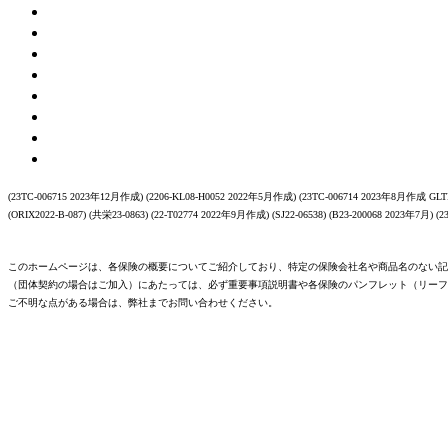
(23TC-006715 2023年12月作成) (2206-KL08-H0052 2022年5月作成) (23TC-006714 2023年8月作成 GLTD
(ORIX2022-B-087) (共栄23-0863) (22-T02774 2022年9月作成) (SJ22-06538) (B23-200068 2023年7月) (
このホームページは、各保険の概要についてご紹介しており、特定の保険会社名や商品名のない記
（団体契約の場合はご加入）にあたっては、必ず重要事項説明書や各保険のパンフレット（リーフ
ご不明な点がある場合は、弊社までお問い合わせください。