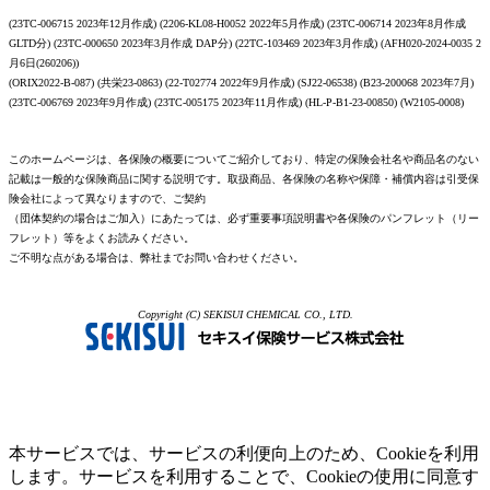
(23TC-006715 2023年12月作成) (2206-KL08-H0052 2022年5月作成) (23TC-006714 2023年8月作成
GLTD分) (23TC-000650 2023年3月作成 DAP分) (22TC-103469 2023年3月作成) (AFH020-2024-0035 2
月6日(260206))
(ORIX2022-B-087) (共栄23-0863) (22-T02774 2022年9月作成) (SJ22-06538) (B23-200068 2023年7月)
(23TC-006769 2023年9月作成) (23TC-005175 2023年11月作成) (HL-P-B1-23-00850) (W2105-0008)
このホームページは、各保険の概要についてご紹介しており、特定の保険会社名や商品名のない
記載は一般的な保険商品に関する説明です。取扱商品、各保険の名称や保障・補償内容は引受保
険会社によって異なりますので、ご契約
（団体契約の場合はご加入）にあたっては、必ず重要事項説明書や各保険のパンフレット（リー
フレット）等をよくお読みください。
ご不明な点がある場合は、弊社までお問い合わせください。
Copyright (C) SEKISUI CHEMICAL CO., LTD.
本サービスでは、サービスの利便向上のため、Cookieを利用
します。サービスを利用することで、Cookieの使用に同意す