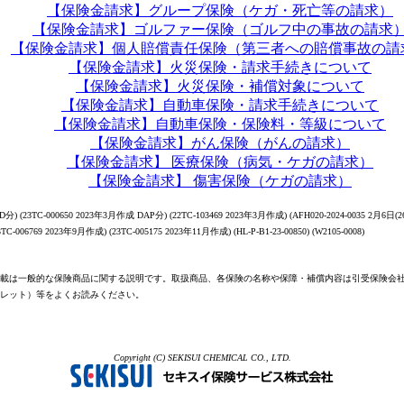
【保険金請求】グループ保険（ケガ・死亡等の請求）
【保険金請求】ゴルファー保険（ゴルフ中の事故の請求
【保険金請求】個人賠償責任保険（第三者への賠償事故の請
【保険金請求】火災保険・請求手続きについて
【保険金請求】火災保険・補償対象について
【保険金請求】自動車保険・請求手続きについて
【保険金請求】自動車保険・保険料・等級について
【保険金請求】がん保険（がんの請求）
【保険金請求】 医療保険（病気・ケガの請求）
【保険金請求】 傷害保険（ケガの請求）
分) (23TC-000650 2023年3月作成 DAP分) (22TC-103469 2023年3月作成) (AFH020-2024-0035 2月6日(26
23TC-006769 2023年9月作成) (23TC-005175 2023年11月作成) (HL-P-B1-23-00850) (W2105-0008)
載は一般的な保険商品に関する説明です。取扱商品、各保険の名称や保障・補償内容は引受保険会
レット）等をよくお読みください。
Copyright (C) SEKISUI CHEMICAL CO., LTD.