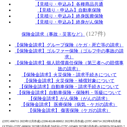
【見積り・申込み】各種商品共通
【見積り・申込み】自動車保険
【見積り・申込み】終身医療保険
【見積り・申込み】終身がん保険
(127件)
保険金請求（事故・災害など）
【保険金請求】グループ保険（ケガ・死亡等の請求）
【保険金請求】ゴルファー保険（ゴルフ中の事故の請
求）
【保険金請求】個人賠償責任保険（第三者への賠償事
故の請求）
【保険金請求】火災保険・請求手続きについて
【保険金請求】火災保険・補償対象について
【保険金請求】自動車保険・請求手続きについて
【保険金請求】自動車保険・保険料・等級について
【保険金請求】がん保険（がんの請求）
【保険金請求】 医療保険（病気・ケガの請求）
【保険金請求】 傷害保険（ケガの請求）
(23TC-006715 2023年12月作成) (2206-KL08-H0052 2022年5月作成) (23TC-006714 2023年8月作成
GLTD分) (23TC-000650 2023年3月作成 DAP分) (22TC-103469 2023年3月作成) (AFH020-2024-0035 2