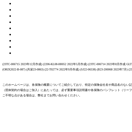
(23TC-006715 2023年12月作成) (2206-KL08-H0052 2022年5月作成) (23TC-006714 2023年8月作成 GLTD
(ORIX2022-B-087) (共栄23-0863) (22-T02774 2022年9月作成) (SJ22-06538) (B23-200068 2023年7月) (
このホームページは、各保険の概要についてご紹介しており、特定の保険会社名や商品名のない記
（団体契約の場合はご加入）にあたっては、必ず重要事項説明書や各保険のパンフレット（リーフ
ご不明な点がある場合は、弊社までお問い合わせください。