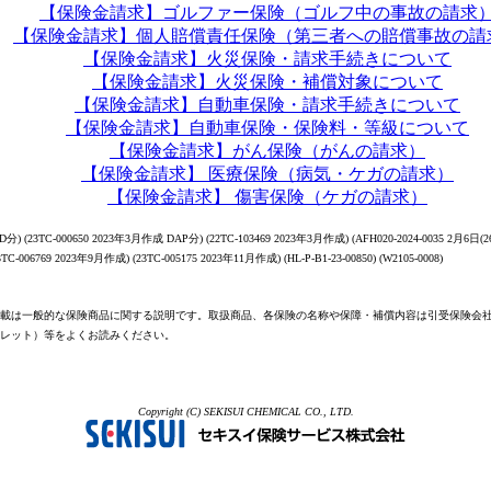
【保険金請求】ゴルファー保険（ゴルフ中の事故の請求
【保険金請求】個人賠償責任保険（第三者への賠償事故の請
【保険金請求】火災保険・請求手続きについて
【保険金請求】火災保険・補償対象について
【保険金請求】自動車保険・請求手続きについて
【保険金請求】自動車保険・保険料・等級について
【保険金請求】がん保険（がんの請求）
【保険金請求】 医療保険（病気・ケガの請求）
【保険金請求】 傷害保険（ケガの請求）
分) (23TC-000650 2023年3月作成 DAP分) (22TC-103469 2023年3月作成) (AFH020-2024-0035 2月6日(26
23TC-006769 2023年9月作成) (23TC-005175 2023年11月作成) (HL-P-B1-23-00850) (W2105-0008)
載は一般的な保険商品に関する説明です。取扱商品、各保険の名称や保障・補償内容は引受保険会
レット）等をよくお読みください。
Copyright (C) SEKISUI CHEMICAL CO., LTD.