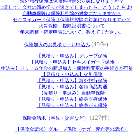
海外旅行保険は保険料控除の対象になりますか？
に関して、会社の締め切りが過ぎてしまったら、どうしたらよ
自動車保険は保険料控除の対象になりますか？
セキスイガード保険は保険料控除の対象になりますか？
火災保険 控除証明書について
年末調整・確定申告について、教えてください。
(45件)
保険加入のお見積り・お申込み
【見積り・申込み】グループ保険
【見積り・申込み】セキスイガード保険
・申込み】ドリーム年金の新規加入・保険料変更の手続きが可
【見積り・申込み】火災保険
【見積り・申込み】海外旅行保険
【見積り・申込み】各種商品共通
【見積り・申込み】自動車保険
【見積り・申込み】終身医療保険
【見積り・申込み】終身がん保険
(127件)
保険金請求（事故・災害など）
【保険金請求】グループ保険（ケガ・死亡等の請求）