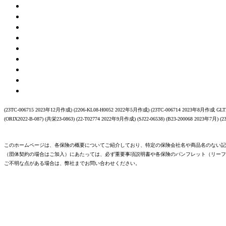
(23TC-006715 2023年12月作成) (2206-KL08-H0052 2022年5月作成) (23TC-006714 2023年8月作成 GLTD
(ORIX2022-B-087) (共栄23-0863) (22-T02774 2022年9月作成) (SJ22-06538) (B23-200068 2023年7月) (
このホームページは、各保険の概要についてご紹介しており、特定の保険会社名や商品名のない記
（団体契約の場合はご加入）にあたっては、必ず重要事項説明書や各保険のパンフレット（リーフ
ご不明な点がある場合は、弊社までお問い合わせください。