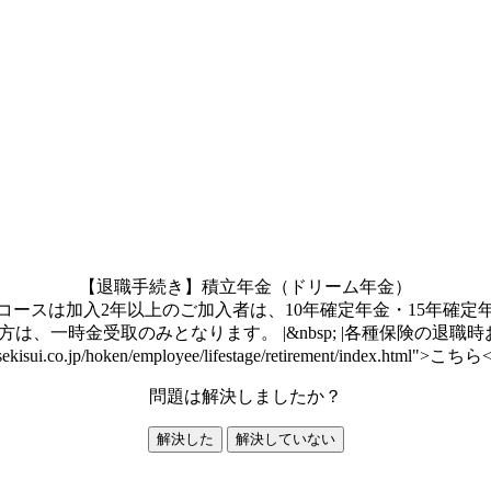
【退職手続き】積立年金（ドリーム年金）
コースは加入2年以上のご加入者は、10年確定年金・15年確
は、一時金受取のみとなります。 |&nbsp; |各種保険の退
sekisui.co.jp/hoken/employee/lifestage/retirement/index.html">こちら<
問題は解決しましたか？
解決した
解決していない