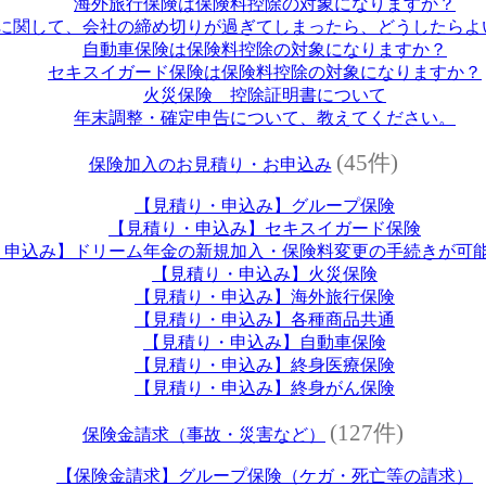
海外旅行保険は保険料控除の対象になりますか？
に関して、会社の締め切りが過ぎてしまったら、どうしたらよ
自動車保険は保険料控除の対象になりますか？
セキスイガード保険は保険料控除の対象になりますか？
火災保険 控除証明書について
年末調整・確定申告について、教えてください。
(45件)
保険加入のお見積り・お申込み
【見積り・申込み】グループ保険
【見積り・申込み】セキスイガード保険
・申込み】ドリーム年金の新規加入・保険料変更の手続きが可
【見積り・申込み】火災保険
【見積り・申込み】海外旅行保険
【見積り・申込み】各種商品共通
【見積り・申込み】自動車保険
【見積り・申込み】終身医療保険
【見積り・申込み】終身がん保険
(127件)
保険金請求（事故・災害など）
【保険金請求】グループ保険（ケガ・死亡等の請求）