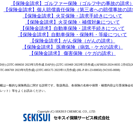
【保険金請求】ゴルファー保険（ゴルフ中の事故の請求
【保険金請求】個人賠償責任保険（第三者への賠償事故の請
【保険金請求】火災保険・請求手続きについて
【保険金請求】火災保険・補償対象について
【保険金請求】自動車保険・請求手続きについて
【保険金請求】自動車保険・保険料・等級について
【保険金請求】がん保険（がんの請求）
【保険金請求】 医療保険（病気・ケガの請求）
【保険金請求】 傷害保険（ケガの請求）
分) (23TC-000650 2023年3月作成 DAP分) (22TC-103469 2023年3月作成) (AFH020-2024-0035 2月6日(26
23TC-006769 2023年9月作成) (23TC-005175 2023年11月作成) (HL-P-B1-23-00850) (W2105-0008)
載は一般的な保険商品に関する説明です。取扱商品、各保険の名称や保障・補償内容は引受保険会
レット）等をよくお読みください。
Copyright (C) SEKISUI CHEMICAL CO., LTD.