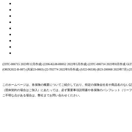
(23TC-006715 2023年12月作成) (2206-KL08-H0052 2022年5月作成) (23TC-006714 2023年8月作成 GLTD
(ORIX2022-B-087) (共栄23-0863) (22-T02774 2022年9月作成) (SJ22-06538) (B23-200068 2023年7月) (
このホームページは、各保険の概要についてご紹介しており、特定の保険会社名や商品名のない記
（団体契約の場合はご加入）にあたっては、必ず重要事項説明書や各保険のパンフレット（リーフ
ご不明な点がある場合は、弊社までお問い合わせください。