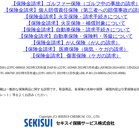
【保険金請求】ゴルファー保険（ゴルフ中の事故の請求
【保険金請求】個人賠償責任保険（第三者への賠償事故の請
【保険金請求】火災保険・請求手続きについて
【保険金請求】火災保険・補償対象について
【保険金請求】自動車保険・請求手続きについて
【保険金請求】自動車保険・保険料・等級について
【保険金請求】がん保険（がんの請求）
【保険金請求】 医療保険（病気・ケガの請求）
【保険金請求】 傷害保険（ケガの請求）
分) (23TC-000650 2023年3月作成 DAP分) (22TC-103469 2023年3月作成) (AFH020-2024-0035 2月6日(26
23TC-006769 2023年9月作成) (23TC-005175 2023年11月作成) (HL-P-B1-23-00850) (W2105-0008)
載は一般的な保険商品に関する説明です。取扱商品、各保険の名称や保障・補償内容は引受保険会
レット）等をよくお読みください。
Copyright (C) SEKISUI CHEMICAL CO., LTD.