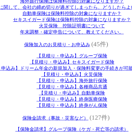
海外旅行保険は保険料控除の対象になりますか？
に関して、会社の締め切りが過ぎてしまったら、どうしたらよ
自動車保険は保険料控除の対象になりますか？
セキスイガード保険は保険料控除の対象になりますか？
火災保険 控除証明書について
年末調整・確定申告について、教えてください。
(45件)
保険加入のお見積り・お申込み
【見積り・申込み】グループ保険
【見積り・申込み】セキスイガード保険
・申込み】ドリーム年金の新規加入・保険料変更の手続きが可
【見積り・申込み】火災保険
【見積り・申込み】海外旅行保険
【見積り・申込み】各種商品共通
【見積り・申込み】自動車保険
【見積り・申込み】終身医療保険
【見積り・申込み】終身がん保険
(127件)
保険金請求（事故・災害など）
【保険金請求】グループ保険（ケガ・死亡等の請求）