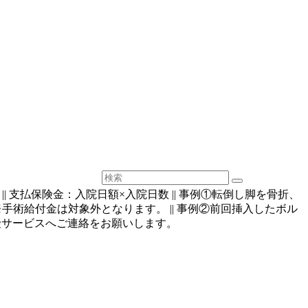
| 支払保険金：入院日額×入院日数 || 事例①転倒し脚を骨折、
 | ※手術給付金は対象外となります。 || 事例②前回挿入したボル
保険サービスへご連絡をお願いします。