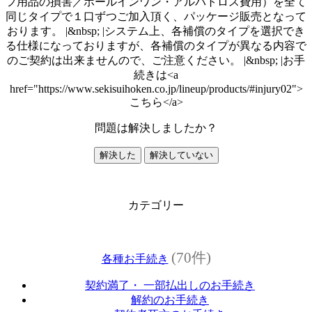
フ用品の損害／ホールインワン・アルバトロス費用）を全て
同じタイプで１口ずつご加入頂く、パッケージ販売となって
おります。 |&nbsp; |システム上、各補償のタイプを選択でき
る仕様になっておりますが、各補償のタイプが異なる内容で
のご契約は出来ませんので、ご注意ください。 |&nbsp; |お手
続きは<a
href="https://www.sekisuihoken.co.jp/lineup/products/#injury02">
こちら</a>
問題は解決しましたか？
解決した
解決していない
カテゴリー
(70件)
各種お手続き
契約満了・ 一部払出しのお手続き
解約のお手続き