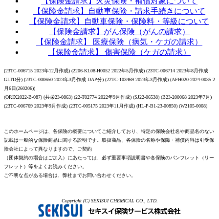
【保険金請求】火災保険・補償対象について
【保険金請求】自動車保険・請求手続きについて
【保険金請求】自動車保険・保険料・等級について
【保険金請求】がん保険（がんの請求）
【保険金請求】 医療保険（病気・ケガの請求）
【保険金請求】 傷害保険（ケガの請求）
(23TC-006715 2023年12月作成) (2206-KL08-H0052 2022年5月作成) (23TC-006714 2023年8月作成
GLTD分) (23TC-000650 2023年3月作成 DAP分) (22TC-103469 2023年3月作成) (AFH020-2024-0035 2
月6日(260206))
(ORIX2022-B-087) (共栄23-0863) (22-T02774 2022年9月作成) (SJ22-06538) (B23-200068 2023年7月)
(23TC-006769 2023年9月作成) (23TC-005175 2023年11月作成) (HL-P-B1-23-00850) (W2105-0008)
このホームページは、各保険の概要についてご紹介しており、特定の保険会社名や商品名のない
記載は一般的な保険商品に関する説明です。取扱商品、各保険の名称や保障・補償内容は引受保
険会社によって異なりますので、ご契約
（団体契約の場合はご加入）にあたっては、必ず重要事項説明書や各保険のパンフレット（リー
フレット）等をよくお読みください。
ご不明な点がある場合は、弊社までお問い合わせください。
Copyright (C) SEKISUI CHEMICAL CO., LTD.