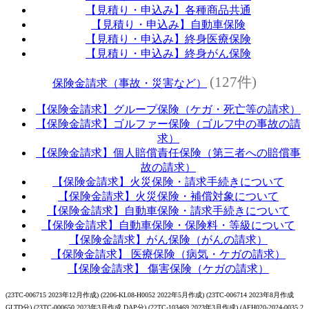
【見積り・申込み】各種商品共通
【見積り・申込み】自動車保険
【見積り・申込み】終身医療保険
【見積り・申込み】終身がん保険
(127件)
保険金請求（事故・災害など）
【保険金請求】グループ保険（ケガ・死亡等の請求）
【保険金請求】ゴルファー保険（ゴルフ中の事故の請
求）
【保険金請求】個人賠償責任保険（第三者への賠償事
故の請求）
【保険金請求】火災保険・請求手続きについて
【保険金請求】火災保険・補償対象について
【保険金請求】自動車保険・請求手続きについて
【保険金請求】自動車保険・保険料・等級について
【保険金請求】がん保険（がんの請求）
【保険金請求】 医療保険（病気・ケガの請求）
【保険金請求】 傷害保険（ケガの請求）
(23TC-006715 2023年12月作成) (2206-KL08-H0052 2022年5月作成) (23TC-006714 2023年8月作成
GLTD分) (23TC-000650 2023年3月作成 DAP分) (22TC-103469 2023年3月作成) (AFH020-2024-0035 2