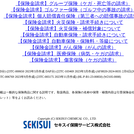
【保険金請求】グループ保険（ケガ・死亡等の請求）
【保険金請求】ゴルファー保険（ゴルフ中の事故の請求
【保険金請求】個人賠償責任保険（第三者への賠償事故の請
【保険金請求】火災保険・請求手続きについて
【保険金請求】火災保険・補償対象について
【保険金請求】自動車保険・請求手続きについて
【保険金請求】自動車保険・保険料・等級について
【保険金請求】がん保険（がんの請求）
【保険金請求】 医療保険（病気・ケガの請求）
【保険金請求】 傷害保険（ケガの請求）
分) (23TC-000650 2023年3月作成 DAP分) (22TC-103469 2023年3月作成) (AFH020-2024-0035 2月6日(26
23TC-006769 2023年9月作成) (23TC-005175 2023年11月作成) (HL-P-B1-23-00850) (W2105-0008)
載は一般的な保険商品に関する説明です。取扱商品、各保険の名称や保障・補償内容は引受保険会
レット）等をよくお読みください。
Copyright (C) SEKISUI CHEMICAL CO., LTD.