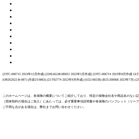
(23TC-006715 2023年12月作成) (2206-KL08-H0052 2022年5月作成) (23TC-006714 2023年8月作成 GLTD
(ORIX2022-B-087) (共栄23-0863) (22-T02774 2022年9月作成) (SJ22-06538) (B23-200068 2023年7月) (
このホームページは、各保険の概要についてご紹介しており、特定の保険会社名や商品名のない記
（団体契約の場合はご加入）にあたっては、必ず重要事項説明書や各保険のパンフレット（リーフ
ご不明な点がある場合は、弊社までお問い合わせください。