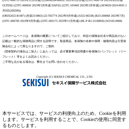
(23TC-006715 2023年12月作成) (2206-KL08-H0052 2022年5月作成) (23TC-006714 2023年8月作成
GLTD分) (23TC-000650 2023年3月作成 DAP分) (22TC-103469 2023年3月作成) (AFH020-2024-0035 2
月6日(260206))
(ORIX2022-B-087) (共栄23-0863) (22-T02774 2022年9月作成) (SJ22-06538) (B23-200068 2023年7月)
(23TC-006769 2023年9月作成) (23TC-005175 2023年11月作成) (HL-P-B1-23-00850) (W2105-0008)
このホームページは、各保険の概要についてご紹介しており、特定の保険会社名や商品名のない
記載は一般的な保険商品に関する説明です。取扱商品、各保険の名称や保障・補償内容は引受保
険会社によって異なりますので、ご契約
（団体契約の場合はご加入）にあたっては、必ず重要事項説明書や各保険のパンフレット（リー
フレット）等をよくお読みください。
ご不明な点がある場合は、弊社までお問い合わせください。
Copyright (C) SEKISUI CHEMICAL CO., LTD.
本サービスでは、サービスの利便向上のため、Cookieを利用
します。サービスを利用することで、Cookieの使用に同意す
るものとします。