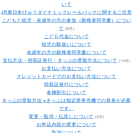
いて
JR東日本びゅうダイナミックレールパックに関するご注意
こどもと幼児・未成年の方の参加（親権者同意書）につい
て
(6件)
こども代金について
幼児の取扱いについて
未成年の方の親権者同意書について
支払方法・領収証発行・きっぷの受取方法について
(14件)
お支払い方法について
クレジットカードでのお支払い方法について
領収証発行について
各種割引について
きっぷの受取方法 ※きっぷは指定席券売機での発券が必要
です。
変更・取消・払戻しについて
(5件)
お申込内容の変更について
取消について