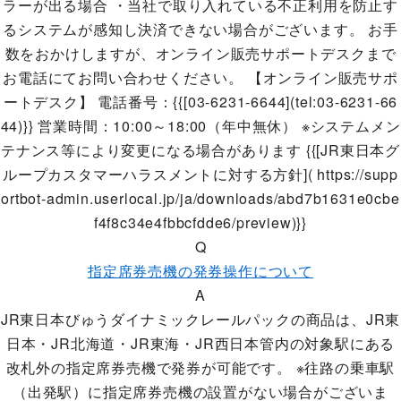
ラーが出る場合 ・当社で取り入れている不正利用を防止す
るシステムが感知し決済できない場合がございます。 お手
数をおかけしますが、オンライン販売サポートデスクまで
お電話にてお問い合わせください。 【オンライン販売サポ
ートデスク】 電話番号：{{[03-6231-6644](tel:03-6231-66
44)}} 営業時間：10:00～18:00（年中無休） ※システムメン
テナンス等により変更になる場合があります {{[JR東日本グ
ループカスタマーハラスメントに対する方針]( https://supp
ortbot-admin.userlocal.jp/ja/downloads/abd7b1631e0cbe
f4f8c34e4fbbcfdde6/preview)}}
Q
指定席券売機の発券操作について
A
JR東日本びゅうダイナミックレールパックの商品は、JR東
日本・JR北海道・JR東海・JR西日本管内の対象駅にある
改札外の指定席券売機で発券が可能です。 ※往路の乗車駅
（出発駅）に指定席券売機の設置がない場合がございま