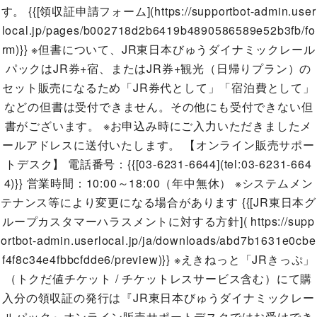
す。 {{[領収証申請フォーム](https://supportbot-admin.user
local.jp/pages/b002718d2b6419b4890586589e52b3fb/fo
rm)}} ※但書について、JR東日本びゅうダイナミックレール
パックはJR券+宿、またはJR券+観光（日帰りプラン）の
セット販売になるため「JR券代として」「宿泊費として」
などの但書は受付できません。その他にも受付できない但
書がございます。 ※お申込み時にご入力いただきましたメ
ールアドレスに送付いたします。 【オンライン販売サポー
トデスク】 電話番号：{{[03-6231-6644](tel:03-6231-664
4)}} 営業時間：10:00～18:00（年中無休） ※システムメン
テナンス等により変更になる場合があります {{[JR東日本グ
ループカスタマーハラスメントに対する方針]( https://supp
ortbot-admin.userlocal.jp/ja/downloads/abd7b1631e0cbe
f4f8c34e4fbbcfdde6/preview)}} ※えきねっと「JRきっぷ」
（トクだ値チケット / チケットレスサービス含む）にて購
入分の領収証の発行は『JR東日本びゅうダイナミックレー
ルパック』オンライン販売サポートデスクではお受けでき