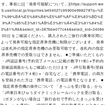
す。事前に{{[「発券可能駅について」](https://support-we
b.userlocal.jp/inquiries/a454027c95900e998278?q=%E
7%99%BA%E5%88%B8%E5%8F%AF%E8%83%BD%E
9%A7%85%E3%81%AB%E3%81%A4%E3%81%84%E
3%81%A6&select_id=387bbe077c44&select_sid=34084
03)}} をご確認ください。 購入されたご旅行の乗車区間に
よって発券可能な指定席券売機に制限がございます。 発券
は改札外の指定席券売機のみ受取可能です。改札内の指定
席券売機での受取りはできません。 ■ご準備いただくもの
・JR認証番号(予約完了メールに記載の数字11桁) ※予約内
容確認画面からもご確認いただけます ・JR引取番号(登録
の電話番号の下４桁) ※「自宅など」と「携帯電話」の両方
を登録された方は「携帯電話」の電話番号となります。 ■
指定席券売機の操作について 「きっぷを受け取る」から
「JR東日本びゅうダイナミックレールパックを受け取る」
（ボタンがない場合は「旅行会社で予約したきっぷを受け