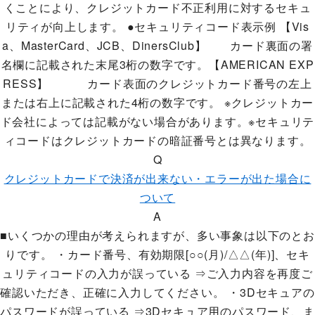
くことにより、クレジットカード不正利用に対するセキュ
リティが向上します。 ●セキュリティコード表示例 【Vis
a、MasterCard、JCB、DinersClub】 カード裏面の署
名欄に記載された末尾3桁の数字です。【AMERICAN EXP
RESS】 カード表面のクレジットカード番号の左上
または右上に記載された4桁の数字です。 ※クレジットカー
ド会社によっては記載がない場合があります。※セキュリテ
ィコードはクレジットカードの暗証番号とは異なります。
Q
クレジットカードで決済が出来ない・エラーが出た場合に
ついて
A
■いくつかの理由が考えられますが、多い事象は以下のとお
りです。 ・カード番号、有効期限[○○(月)/△△(年)]、セキ
ュリティコードの入力が誤っている ⇒ご入力内容を再度ご
確認いただき、正確に入力してください。 ・3Dセキュアの
パスワードが誤っている ⇒3Dセキュア用のパスワード、ま