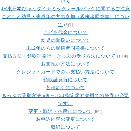
いて
JR東日本びゅうダイナミックレールパックに関するご注意
こどもと幼児・未成年の方の参加（親権者同意書）につい
て
(6件)
こども代金について
幼児の取扱いについて
未成年の方の親権者同意書について
支払方法・領収証発行・きっぷの受取方法について
(14件)
お支払い方法について
クレジットカードでのお支払い方法について
領収証発行について
各種割引について
きっぷの受取方法 ※きっぷは指定席券売機での発券が必要
です。
変更・取消・払戻しについて
(5件)
お申込内容の変更について
取消について