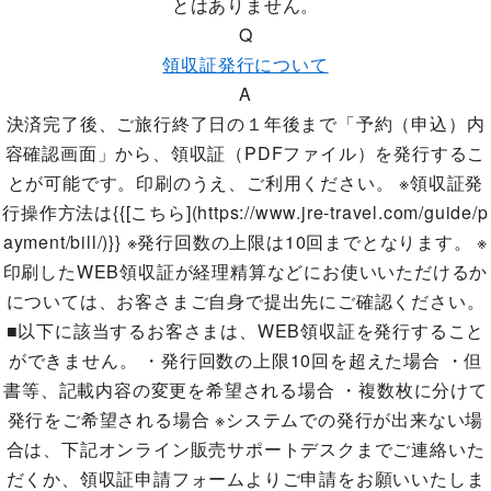
とはありません。
Q
領収証発行について
A
決済完了後、ご旅行終了日の１年後まで「予約（申込）内
容確認画面」から、領収証（PDFファイル）を発行するこ
とが可能です。印刷のうえ、ご利用ください。 ※領収証発
行操作方法は{{[こちら](https://www.jre-travel.com/guide/p
ayment/bill/)}} ※発行回数の上限は10回までとなります。 ※
印刷したWEB領収証が経理精算などにお使いいただけるか
については、お客さまご自身で提出先にご確認ください。
■以下に該当するお客さまは、WEB領収証を発行すること
ができません。 ・発行回数の上限10回を超えた場合 ・但
書等、記載内容の変更を希望される場合 ・複数枚に分けて
発行をご希望される場合 ※システムでの発行が出来ない場
合は、下記オンライン販売サポートデスクまでご連絡いた
だくか、領収証申請フォームよりご申請をお願いいたしま