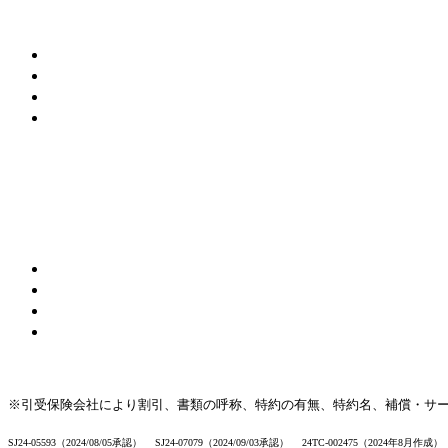
※引受保険会社により割引、書類の呼称、特約の有無、特約名、補償・サ
SJ24-05593（2024/08/05承認） SJ24-07079（2024/09/03承認） 24TC-002475（2024年8月作成