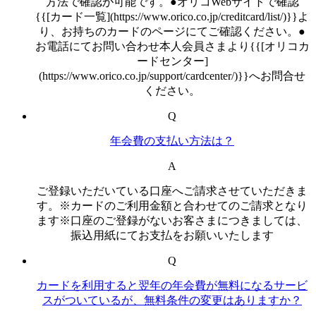
方法で確認が可能です。●オリコWebサイトで確認
{{[カード一覧](https://www.orico.co.jp/creditcard/list/)}}よ
り、お持ちのカードのページにてご確認ください。●
お電話にてお問い合わせ本人会員さまより{{[オリコカ
ードセンター]
(https://www.orico.co.jp/support/cardcenter/)}}へお問合せ
ください。
Q
年会費の支払い方法は？
A
ご登録いただいている口座へご請求させていただきま
す。※カードのご利用金額と合わせてのご請求となり
ます※口座のご登録がないお客さまにつきましては、
振込用紙にてお支払をお願いいたします
Q
カードを利用すると翌年の年会費が無料になるサービ
スがついているが、無料条件の変更はありますか？