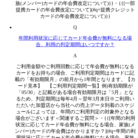
族(メンバー)カードの年会費改定について)}}・{{[一部
提携カードの年会費改定について](#q=提携クレジット
カードの年会費改定について)}}
Q
年間利用状況に応じてカード年会費が無料になる場
合、利用の判定期間はいつですか？
A
ご利用金額やご利用回数に応じて年会費が無料になる
カードをお持ちの場合、ご利用判定期間はカードに記
載の「有効期限月」の前月から1年間となります。【カ
ード見本】 【ご利用判定期間一覧】例)有効期限が
「05/30」と記載がある場合有効期限月は「5月」とな
るため、判定期間は毎年4月～翌年3月末日※ご利用い
ただいた加盟店から当社への売上データ到着のスケジ
ュールによっては、年間のご利用判定の対象外となる
場合がございます＜関連するご質問＞・{{[年間の利用
状況に応じてカード年会費が無料になる場合、家族(メ
ンバー)カードの年会費はかかりますか？](#q=年間の利
用状況に応じてカード年会費が無料になる場合、家族