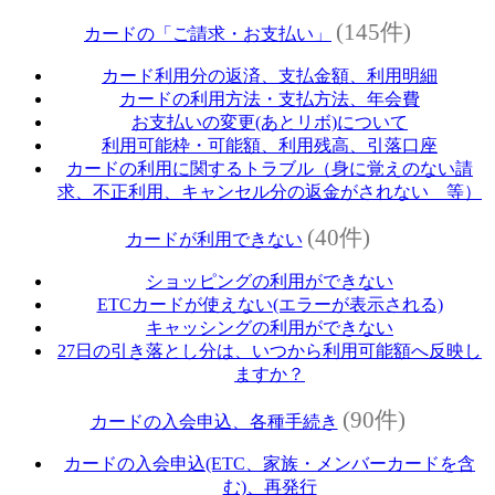
(145件)
カードの「ご請求・お支払い」
カード利用分の返済、支払金額、利用明細
カードの利用方法・支払方法、年会費
お支払いの変更(あとリボ)について
利用可能枠・可能額、利用残高、引落口座
カードの利用に関するトラブル（身に覚えのない請
求、不正利用、キャンセル分の返金がされない 等）
(40件)
カードが利用できない
ショッピングの利用ができない
ETCカードが使えない(エラーが表示される)
キャッシングの利用ができない
27日の引き落とし分は、いつから利用可能額へ反映し
ますか？
(90件)
カードの入会申込、各種手続き
カードの入会申込(ETC、家族・メンバーカードを含
む)、再発行