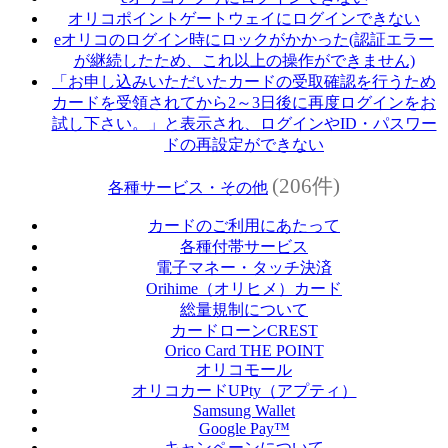
オリコポイントゲートウェイにログインできない
eオリコのログイン時にロックがかかった(認証エラー
が継続したため、これ以上の操作ができません)
「お申し込みいただいたカードの受取確認を行うため
カードを受領されてから2～3日後に再度ログインをお
試し下さい。」と表示され、ログインやID・パスワー
ドの再設定ができない
(206件)
各種サービス・その他
カードのご利用にあたって
各種付帯サービス
電子マネー・タッチ決済
Orihime（オリヒメ）カード
総量規制について
カードローンCREST
Orico Card THE POINT
オリコモール
オリコカードUPty（アプティ）
Samsung Wallet
Google Pay™
キャンペーンについて