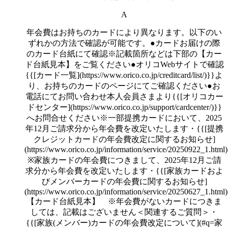
A
年会費はお持ちのカードにより異なります。以下のい
ずれかの方法で確認が可能です。●カードお届けの際
のカード台紙にて確認※記載箇所などは下部の【カー
ド台紙見本】をご覧ください●オリコWebサイトで確認
{{[カード一覧](https://www.orico.co.jp/creditcard/list/)}}よ
り、お持ちのカードのページにてご確認ください●お
電話にてお問い合わせ本人会員さまより{{[オリコカー
ドセンター](https://www.orico.co.jp/support/cardcenter/)}}
へお問合せください※一部提携カードにおいて、2025
年12月ご請求分から年会費を改定いたします・{{[提携
クレジットカードの年会費改定に関するお知らせ]
(https://www.orico.co.jp/information/service/20250922_1.html
※家族カードの年会費につきまして、2025年12月ご請
求分から年会費を改定いたします・{{[家族カードおよ
びメンバーカードの年会費に関するお知らせ]
(https://www.orico.co.jp/information/service/20250627_1.html
【カード台紙見本】 ※年会費がないカードにつきま
しては、記載はございません＜関連するご質問＞・
{{[家族(メンバー)カードの年会費改定について](#q=家