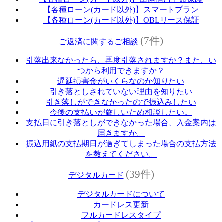
【各種ローン(カード以外)】スマートプラン
【各種ローン(カード以外)】OBLリース保証
(7件)
ご返済に関するご相談
引落出来なかったら、再度引落されますか？また、い
つから利用できますか？
遅延損害金がいくらなのか知りたい
引き落としされていない理由を知りたい
引き落しができなかったので振込みしたい
今後の支払いが厳しいため相談したい。
支払日に引き落としができなかった場合、入金案内は
届きますか。
振込用紙の支払期日が過ぎてしまった場合の支払方法
を教えてください。
(39件)
デジタルカード
デジタルカードについて
カードレス更新
フルカードレスタイプ