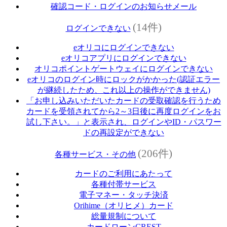
確認コード・ログインのお知らせメール
(14件)
ログインできない
eオリコにログインできない
eオリコアプリにログインできない
オリコポイントゲートウェイにログインできない
eオリコのログイン時にロックがかかった(認証エラー
が継続したため、これ以上の操作ができません)
「お申し込みいただいたカードの受取確認を行うため
カードを受領されてから2～3日後に再度ログインをお
試し下さい。」と表示され、ログインやID・パスワー
ドの再設定ができない
(206件)
各種サービス・その他
カードのご利用にあたって
各種付帯サービス
電子マネー・タッチ決済
Orihime（オリヒメ）カード
総量規制について
カードローンCREST