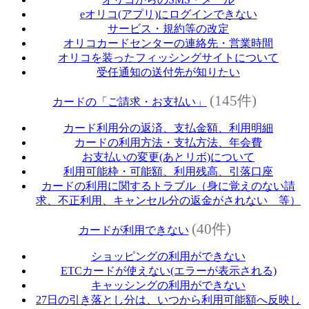
eオリコ(アプリ)にログインできない
サービス・規約等の改定
オリコカードセンターの連絡先・営業時間
オリコを装ったフィッシングサイトについて
受任通知の送付先が知りたい
(145件)
カードの「ご請求・お支払い」
カード利用分の返済、支払金額、利用明細
カードの利用方法・支払方法、年会費
お支払いの変更(あとリボ)について
利用可能枠・可能額、利用残高、引落口座
カードの利用に関するトラブル（身に覚えのない請
求、不正利用、キャンセル分の返金がされない 等）
(40件)
カードが利用できない
ショッピングの利用ができない
ETCカードが使えない(エラーが表示される)
キャッシングの利用ができない
27日の引き落とし分は、いつから利用可能額へ反映し